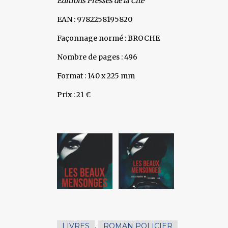
Editions Presses de la Cité
EAN : 9782258195820
Façonnage normé : BROCHE
Nombre de pages : 496
Format : 140 x 225 mm
Prix : 21 €
LIVRES
,
ROMAN POLICIER