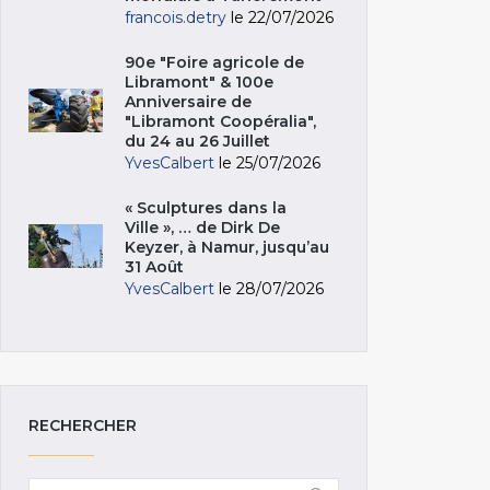
francois.detry
le 22/07/2026
90e "Foire agricole de
Libramont" & 100e
Anniversaire de
"Libramont Coopéralia",
du 24 au 26 Juillet
YvesCalbert
le 25/07/2026
« Sculptures dans la
Ville », … de Dirk De
Keyzer, à Namur, jusqu’au
31 Août
YvesCalbert
le 28/07/2026
RECHERCHER