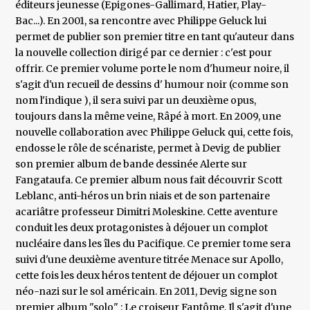
éditeurs jeunesse (Epigones-Gallimard, Hatier, Play-
Bac...). En 2001, sa rencontre avec Philippe Geluck lui
permet de publier son premier titre en tant qu'auteur dans
la nouvelle collection dirigé par ce dernier : c'est pour
offrir. Ce premier volume porte le nom d'humeur noire, il
s'agit d'un recueil de dessins d' humour noir (comme son
nom l'indique ), il sera suivi par un deuxième opus,
toujours dans la même veine, Râpé à mort. En 2009, une
nouvelle collaboration avec Philippe Geluck qui, cette fois,
endosse le rôle de scénariste, permet à Devig de publier
son premier album de bande dessinée Alerte sur
Fangataufa. Ce premier album nous fait découvrir Scott
Leblanc, anti-héros un brin niais et de son partenaire
acariâtre professeur Dimitri Moleskine. Cette aventure
conduit les deux protagonistes à déjouer un complot
nucléaire dans les îles du Pacifique. Ce premier tome sera
suivi d'une deuxième aventure titrée Menace sur Apollo,
cette fois les deux héros tentent de déjouer un complot
néo-nazi sur le sol américain. En 2011, Devig signe son
premier album "solo" : Le croiseur Fantôme. Il s'agit d'une