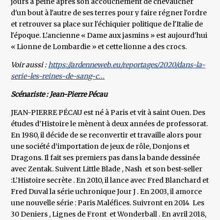
jours à peine après son accouchement de chevaucher
d'un bout à l'autre de ses terres pour y faire régner l'ordre
et retrouver sa place sur l'échiquier politique de l'Italie de
l'époque. L'ancienne « Dame aux jasmins » est aujourd'hui
« Lionne de Lombardie » et cette lionne a des crocs.
Voir aussi :
https://ardenneweb.eu/reportages/2020/dans-la-
serie-les-reines-de-sang-c...
Scénariste : Jean-Pierre Pécau
JEAN-PIERRE PÉCAU est né à Paris et vit à saint Ouen. Des
études d’Histoire le mènent à deux années de professorat.
En 1980, il décide de se reconvertir et travaille alors pour
une société d’importation de jeux de rôle, Donjons et
Dragons. Il fait ses premiers pas dans la bande dessinée
avec Zentak. Suivent Little Blade , Nash et son best-seller
:L’Histoire secrète . En 2010, il lance avec Fred Blanchard et
Fred Duval la série uchronique Jour J . En 2003, il amorce
une nouvelle série : Paris Maléfices. Suivront en 2014 Les
30 Deniers , Lignes de Front et Wonderball . En avril 2018,