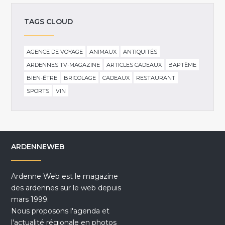
TAGS CLOUD
AGENCE DE VOYAGE
ANIMAUX
ANTIQUITÉS
ARDENNES TV-MAGAZINE
ARTICLES CADEAUX
BAPTÊME
BIEN-ÊTRE
BRICOLAGE
CADEAUX
RESTAURANT
SPORTS
VIN
ARDENNEWEB
Ardenne Web est le magazine
des ardennes sur le web depuis
mars 1999.
Nous proposons l'agenda et
l'actualité régionale en photos