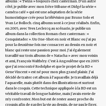
albums : « Twins » toujours chez casterman. D’un autre
côté, je publie avec mon frère Stibane et Didgé la série «
caméra café » qui est une adaptation de la série
humoristique crée pour la télévision par Bruno Solo et
Yvan Le Bolloch. cinq albums sont à ce jour réalisés. Enfin,
en 2005, avec Yves Leclercq au scénario, je publie un
album dans la collection Roman chez casterman : «
Conquistador ». Un One-Shot en noir et Blanc ou j’ai pu
pour la deuxième fois me consacrer au dessin en noir et
blanc qui reste une passion pour moi. J’ai également
travaillé sur trois albums de « Natacha » avec mon voisin
et ami, François Walthéry. C’est à Angoulême que en 2005
que j’ai rencontré Rodolphe et que le projet de la BD «
Gene Vincent » est né pour mon plus grand plaisir. J’ai
décidé de traiter cet album à l’aquarelle. Je travaillais déjà
l’aquarelle, mais plutôt dans des illustrations et surtout
dans le croquis. Cette technique appliquée à la BD est un
véritable travail de longue haleine, mais j’avais envie de
m’y confronter. Mon but est de rester assez proche du
croquis afin de garder la vie au dessin, de ne pas le figer.