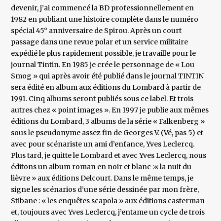
devenir, j’ai commencé la BD professionnellement en
1982 en publiant une histoire complète dans le numéro
spécial 45° anniversaire de Spirou. Après un court
passage dans une revue polar et un service militaire
expédié le plus rapidement possible, je travaille pour le
journal Tintin. En 1985 je crée le personnage de « Lou
Smog » qui après avoir été publié dans le journal TINTIN
sera édité en album aux éditions du Lombard à partir de
1991. Cinq albums seront publiés sous ce label. Et trois
autres chez « point images ». En 1997 je publie aux mêmes
éditions du Lombard, 3 albums de la série « Falkenberg »
sous le pseudonyme assez fin de Georges V. (Vé, pas 5) et
avec pour scénariste un ami d’enfance, Yves Leclercq.
Plus tard, je quitte le Lombard et avec Yves Leclercq, nous
éditons un album roman en noir et blanc :« la nuit du
lièvre » aux éditions Delcourt. Dans le même temps, je
signe les scénarios d’une série dessinée par mon frère,
Stibane : « les enquêtes scapola » aux éditions casterman
et, toujours avec Yves Leclercq, j’entame un cycle de trois