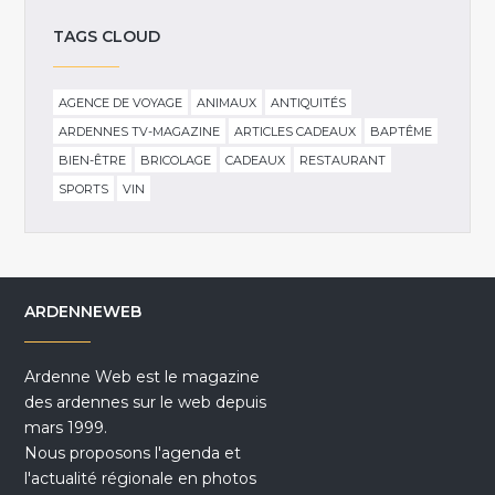
TAGS CLOUD
AGENCE DE VOYAGE
ANIMAUX
ANTIQUITÉS
ARDENNES TV-MAGAZINE
ARTICLES CADEAUX
BAPTÊME
BIEN-ÊTRE
BRICOLAGE
CADEAUX
RESTAURANT
SPORTS
VIN
ARDENNEWEB
Ardenne Web est le magazine
des ardennes sur le web depuis
mars 1999.
Nous proposons l'agenda et
l'actualité régionale en photos