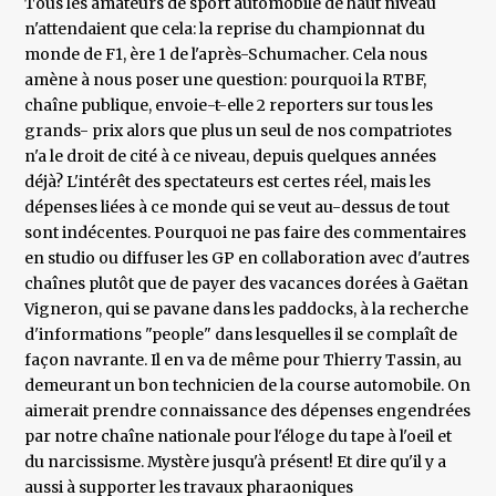
Tous les amateurs de sport automobile de haut niveau
n'attendaient que cela: la reprise du championnat du
monde de F1, ère 1 de l'après-Schumacher. Cela nous
amène à nous poser une question: pourquoi la RTBF,
chaîne publique, envoie-t-elle 2 reporters sur tous les
grands- prix alors que plus un seul de nos compatriotes
n'a le droit de cité à ce niveau, depuis quelques années
déjà? L'intérêt des spectateurs est certes réel, mais les
dépenses liées à ce monde qui se veut au-dessus de tout
sont indécentes. Pourquoi ne pas faire des commentaires
en studio ou diffuser les GP en collaboration avec d'autres
chaînes plutôt que de payer des vacances dorées à Gaëtan
Vigneron, qui se pavane dans les paddocks, à la recherche
d'informations "people" dans lesquelles il se complaît de
façon navrante. Il en va de même pour Thierry Tassin, au
demeurant un bon technicien de la course automobile. On
aimerait prendre connaissance des dépenses engendrées
par notre chaîne nationale pour l'éloge du tape à l'oeil et
du narcissisme. Mystère jusqu'à présent! Et dire qu'il y a
aussi à supporter les travaux pharaoniques