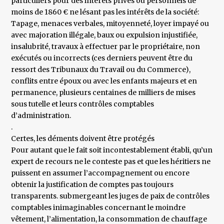
particuliers pour des intérêts privés ou personnels de
moins de 1860 € ne lésant pas les intérêts de la société:
Tapage, menaces verbales, mitoyenneté, loyer impayé ou
avec majoration illégale, baux ou expulsion injustifiée,
insalubrité, travaux à effectuer par le propriétaire, non
exécutés ou incorrects (ces derniers peuvent être du
ressort des Tribunaux du Travail ou du Commerce),
conflits entre époux ou avec les enfants majeurs et en
permanence, plusieurs centaines de milliers de mises
sous tutelle et leurs contrôles comptables
d’administration.
.
Certes, les déments doivent être protégés
Pour autant que le fait soit incontestablement établi, qu’un
expert de recours ne le conteste pas et que les héritiers ne
puissent en assumer l’accompagnement ou encore
obtenir la justification de comptes pas toujours
transparents. submergeant les juges de paix de contrôles
comptables inimaginables concernant le moindre
vêtement, l’alimentation, la consommation de chauffage