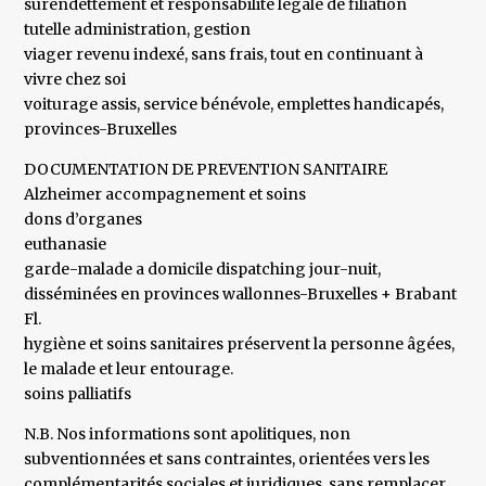
surendettement et responsabilité légale de filiation
tutelle administration, gestion
viager revenu indexé, sans frais, tout en continuant à
vivre chez soi
voiturage assis, service bénévole, emplettes handicapés,
provinces-Bruxelles
DOCUMENTATION DE PREVENTION SANITAIRE
Alzheimer accompagnement et soins
dons d’organes
euthanasie
garde-malade a domicile dispatching jour-nuit,
disséminées en provinces wallonnes-Bruxelles + Brabant
Fl.
hygiène et soins sanitaires préservent la personne âgées,
le malade et leur entourage.
soins palliatifs
N.B. Nos informations sont apolitiques, non
subventionnées et sans contraintes, orientées vers les
complémentarités sociales et juridiques, sans remplacer