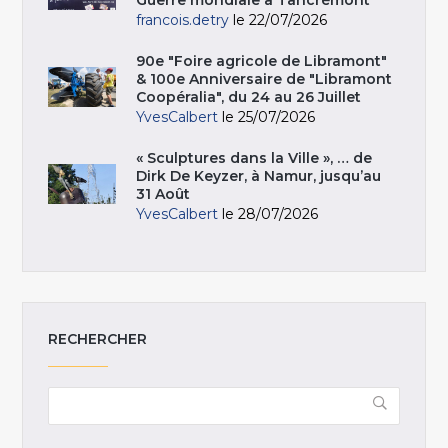
Guerre mondiale à Tancrémont
francois.detry
le 22/07/2026
90e "Foire agricole de Libramont"
& 100e Anniversaire de "Libramont
Coopéralia", du 24 au 26 Juillet
YvesCalbert
le 25/07/2026
« Sculptures dans la Ville », … de
Dirk De Keyzer, à Namur, jusqu’au
31 Août
YvesCalbert
le 28/07/2026
RECHERCHER