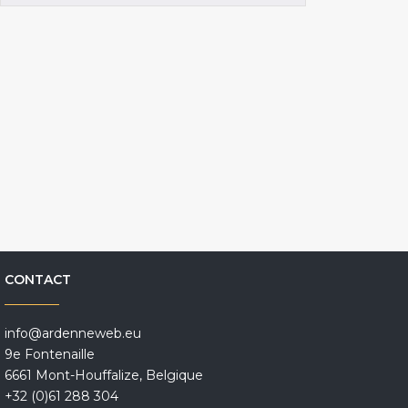
CONTACT
info@ardenneweb.eu
9e Fontenaille
6661 Mont-Houffalize, Belgique
+32 (0)61 288 304