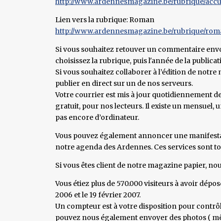
http://www.ardennesmagazine.be/rubrique/accue
Lien vers la rubrique: Roman
http://www.ardennesmagazine.be/rubrique/roman
Si vous souhaitez retouver un commentaire envo
choisissez la rubrique, puis l'année de la publicat
Si vous souhaitez collaborer à l’édition de not
publier en direct sur un de nos serveurs.
Votre courrier est mis à jour quotidiennement depu
gratuit, pour nos lecteurs. Il existe un mensuel,
pas encore d’ordinateur.
Vous pouvez également annoncer une manifestatio
notre agenda des Ardennes. Ces services sont to
Si vous êtes client de notre magazine papier, no
Vous étiez plus de 570.000 visiteurs à avoir dépos
2006 et le 19 février 2007.
Un compteur est à votre disposition pour contrôl
pouvez nous également envoyer des photos ( même