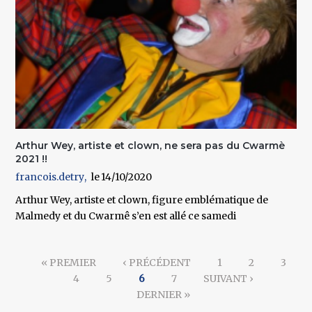
Arthur Wey, artiste et clown, ne sera pas du Cwarmè
2021 !!
francois.detry
14/10/2020
Arthur Wey, artiste et clown, figure emblématique de
Malmedy et du Cwarmê s’en est allé ce samedi
Pages
« PREMIER
‹ PRÉCÉDENT
1
2
3
4
5
6
7
SUIVANT ›
DERNIER »