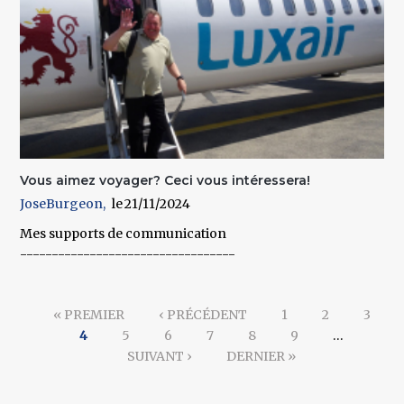
Vous aimez voyager? Ceci vous intéressera!
JoseBurgeon
21/11/2024
Mes supports de communication
----------------------------------
Pages
« PREMIER
‹ PRÉCÉDENT
1
2
3
4
5
6
7
8
9
…
SUIVANT ›
DERNIER »