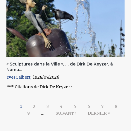
« Sculptures dans la Ville », … de Dirk De Keyzer, à
Namu...
YvesCalbert
28/07/2026
*** Citations de Dirk De Keyzer :
Pages
1
2
3
4
5
6
7
8
9
…
SUIVANT ›
DERNIER »