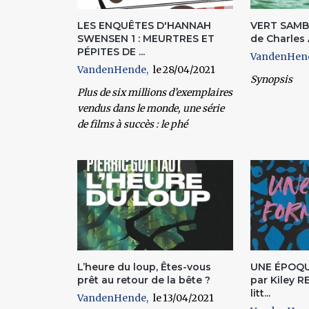
LES ENQUÊTES D'HANNAH
VERT SAMBA
SWENSEN 1 : MEURTRES ET
de Charles
PÉPITES DE ...
VandenHen
VandenHende
28/04/2021
Synopsis
Plus de six millions d’exemplaires
vendus dans le monde, une série
de films à succès : le phé
L’heure du loup, Êtes-vous
UNE ÉPOQU
prêt au retour de la bête ?
par Kiley R
litt...
VandenHende
13/04/2021