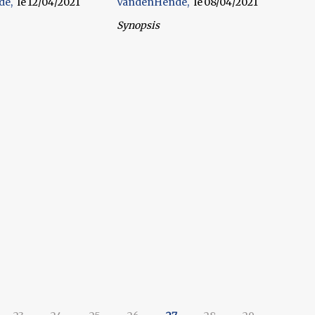
de
12/04/2021
VandenHende
08/04/2021
Synopsis