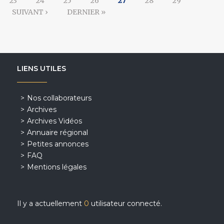
23
24
25
26
27
28
29
SUIVANT ›
DERNIER »
LIENS UTILES
Nos collaborateurs
Archives
Archives Vidéos
Annuaire régional
Petites annonces
FAQ
Mentions légales
Il y a actuellement
0
utilisateur connecté.