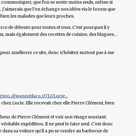
e communiquer, que l'on se sente moins seuls, même si
s. J'aimerais que l’on échange nos idées via le forum que
si bien les malades que leurs proches.
urce de détente pour toutes et tous. C’est pourquoi il y
ux, mais également des recettes de cuisine, des blagues…
 pour améliorer ce site, donc n’hésitez surtout pas à me
ion_d/wanze/daco_0712/Lucie...
hez Lucie. Elle recevait chez elle Pierre Clément, bien
heur de Pierre Clément et voir son visage souriant.
véritable expédition. Il ne peut le faire seul. C'est donc
e dans sa voiture qu'il a pu se rendre au barbecue de