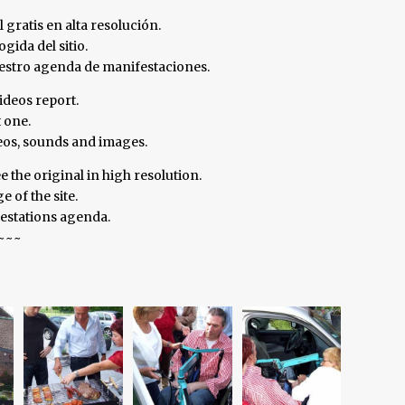
l gratis en alta resolución.
gida del sitio.
nuestro agenda de manifestaciones.
ideos report.
t one.
deos, sounds and images.
e the original in high resolution.
 of the site.
festations agenda.
~~~