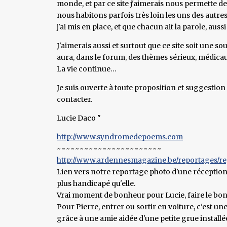
monde, et par ce site j'aimerais nous permette d
nous habitons parfois très loin les uns des autre
j'ai mis en place, et que chacun ait la parole, aus
J'aimerais aussi et surtout que ce site soit une so
aura, dans le forum, des thèmes sérieux, médica
La vie continue…
Je suis ouverte à toute proposition et suggestion
contacter.
Lucie Daco "
http://www.syndromedepoems.com
~~~~~~~~~~~~~~~~~~~~~~~
http://www.ardennesmagazine.be/reportages/reg
Lien vers notre reportage photo d'une réception c
plus handicapé qu'elle.
Vrai moment de bonheur pour Lucie, faire le bon
Pour Pierre, entrer ou sortir en voiture, c'est une 
grâce à une amie aidée d'une petite grue installé