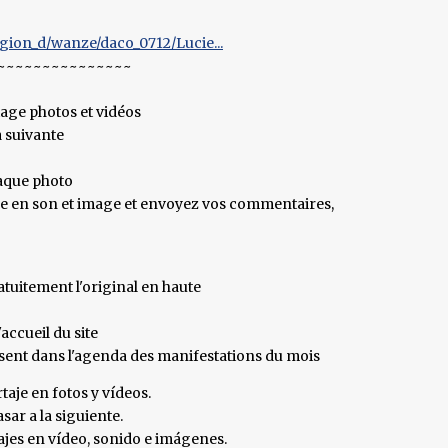
ion_d/wanze/daco_0712/Lucie...
~~~~~~~~~~~~~~~
tage photos et vidéos
a suivante
haque photo
age en son et image et envoyez vos commentaires,
tuitement l'original en haute
accueil du site
ésent dans l'agenda des manifestations du mois
taje en fotos y vídeos.
sar a la siguiente.
tajes en vídeo, sonido e imágenes.