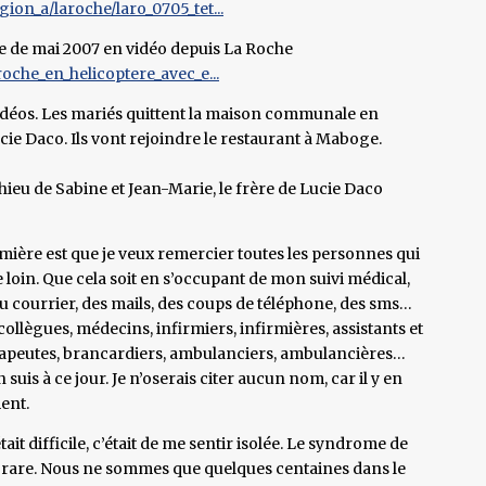
on_a/laroche/laro_0705_tet...
e de mai 2007 en vidéo depuis La Roche
oche_en_helicoptere_avec_e...
idéos. Les mariés quittent la maison communale en
ucie Daco. Ils vont rejoindre le restaurant à Maboge.
ieu de Sabine et Jean-Marie, le frère de Lucie Daco
remière est que je veux remercier toutes les personnes qui
 loin. Que cela soit en s’occupant de mon suivi médical,
u courrier, des mails, des coups de téléphone, des sms…
collègues, médecins, infirmiers, infirmières, assistants et
érapeutes, brancardiers, ambulanciers, ambulancières…
 suis à ce jour. Je n’oserais citer aucun nom, car il y en
ent.
ait difficile, c’était de me sentir isolée. Le syndrome de
 rare. Nous ne sommes que quelques centaines dans le