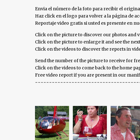
Envia el número de la foto para recibir el origina
Haz click en el logo para volver a la página de aco
Reportaje video gratis si usted es presente en 
Click on the picture to discover our photos and v
Click on the picture to enlarge it and see the nex
Click on the videos to discover the reports in vi
Send the number of the picture to receive for fre
Click on the videos to come back to the home page
Free video report if you are present in our mani
~~~~~~~~~~~~~~~~~~~~~~~~~~~~~~~~~~~~~