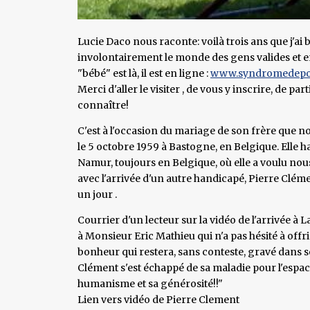
Lucie Daco nous raconte: voilà trois ans que j'ai 
involontairement le monde des gens valides et e
"bébé" est là, il est en ligne :
www.syndromedep
Merci d'aller le visiter , de vous y inscrire, de part
connaître!
C'est à l'occasion du mariage de son frère que no
le 5 octobre 1959 à Bastogne, en Belgique. Elle ha
Namur, toujours en Belgique, où elle a voulu nou
avec l'arrivée d'un autre handicapé, Pierre Clément
un jour .
Courrier d'un lecteur sur la vidéo de l'arrivée à
à Monsieur Eric Mathieu qui n'a pas hésité à of
bonheur qui restera, sans conteste, gravé dans 
Clément s'est échappé de sa maladie pour l'espa
humanisme et sa générosité!!"
Lien vers vidéo de Pierre Clement