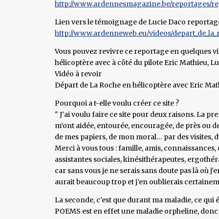
http://www.ardennesmagazine.be/reportages/regi
Lien vers le témoignage de Lucie Daco reportag
http://www.ardenneweb.eu/videos/depart_de_la_r
Vous pouvez revivre ce reportage en quelques v
hélicoptère avec à côté du pilote Eric Mathieu, L
Vidéo à revoir
Départ de La Roche en hélicoptère avec Eric Math
Pourquoi a t-elle voulu créer ce site ?
" J’ai voulu faire ce site pour deux raisons. La p
m’ont aidée, entourée, encouragée, de près ou de
de mes papiers, de mon moral… par des visites, d
Merci à vous tous : famille, amis, connaissances, 
assistantes sociales, kinésithérapeutes, ergoth
car sans vous je ne serais sans doute pas là où j'en
aurait beaucoup trop et j’en oublierais certainem
La seconde, c'est que durant ma maladie, ce qui ét
POEMS est en effet une maladie orpheline, donc