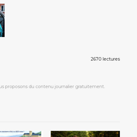
2670 lectures
s proposons du contenu journalier gratuitement.