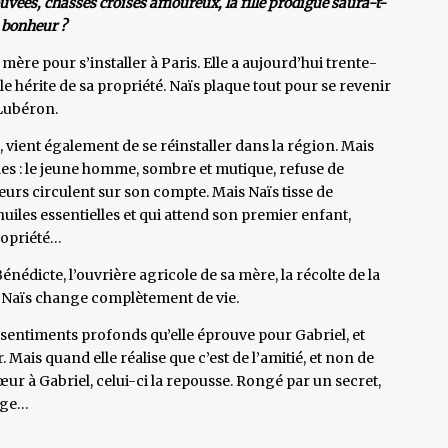
ouvées, chassés croisés amoureux, la fille prodigue saura-t-
e bonheur ?
 mère pour s’installer à Paris. Elle a aujourd’hui trente-
lle hérite de sa propriété. Naïs plaque tout pour se revenir
 Lubéron.
, vient également de se réinstaller dans la région. Mais
ciles : le jeune homme, sombre et mutique, refuse de
eurs circulent sur son compte. Mais Naïs tisse de
’huiles essentielles et qui attend son premier enfant,
propriété…
Bénédicte, l’ouvrière agricole de sa mère, la récolte de la
s… Naïs change complètement de vie.
 les sentiments profonds qu’elle éprouve pour Gabriel, et
 Mais quand elle réalise que c’est de l’amitié, et non de
cœur à Gabriel, celui-ci la repousse. Rongé par un secret,
lage…