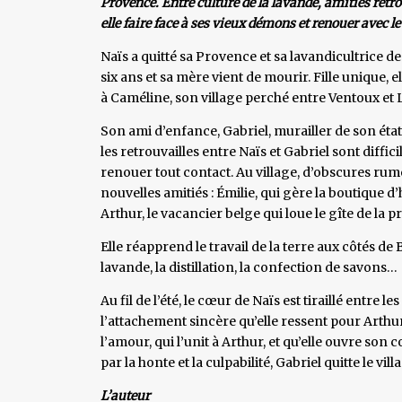
Provence. Entre culture de la lavande, amitiés retr
elle faire face à ses vieux démons et renouer avec l
Naïs a quitté sa Provence et sa lavandicultrice de
six ans et sa mère vient de mourir. Fille unique, e
à Caméline, son village perché entre Ventoux et
Son ami d’enfance, Gabriel, murailler de son état
les retrouvailles entre Naïs et Gabriel sont diffi
renouer tout contact. Au village, d’obscures rum
nouvelles amitiés : Émilie, qui gère la boutique d
Arthur, le vacancier belge qui loue le gîte de la 
Elle réapprend le travail de la terre aux côtés de 
lavande, la distillation, la confection de savon
Au fil de l’été, le cœur de Naïs est tiraillé entre
l’attachement sincère qu’elle ressent pour Arthur.
l’amour, qui l’unit à Arthur, et qu’elle ouvre son 
par la honte et la culpabilité, Gabriel quitte le vil
L’auteur