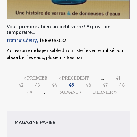
Vous prendrez bien un petit verre ! Exposition
temporaire...
francois.detry
16/03/2022
Accessoire indispensable du curiste, le verre utilisé pour
absorber les eaux, plusieurs fois par
Pages
« PREMIER
‹ PRÉCÉDENT
…
41
42
43
44
45
46
47
48
49
…
SUIVANT ›
DERNIER »
MAGAZINE PAPIER