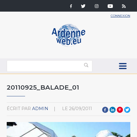
CONNEXION
20110925_BALADE_01
ÉCRIT PAR
ADMIN
LE
26/09/2011