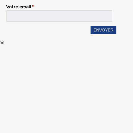
Votre email
*
éos
i