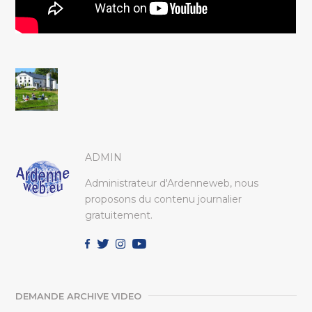
ADMIN
Administrateur d'Ardenneweb, nous
proposons du contenu journalier
gratuitement.
DEMANDE ARCHIVE VIDEO