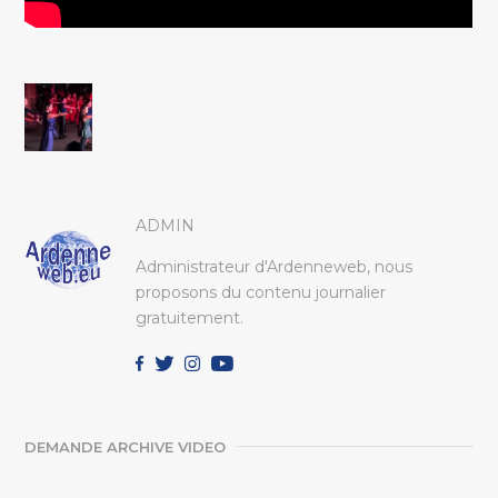
ADMIN
Administrateur d'Ardenneweb, nous
proposons du contenu journalier
gratuitement.
DEMANDE ARCHIVE VIDEO