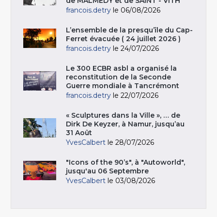
de MALMEDY et de SAINT - VITH
francois.detry
le 06/08/2026
L’ensemble de la presqu’île du Cap-
Ferret évacuée ( 24 juillet 2026 )
francois.detry
le 24/07/2026
Le 300 ECBR asbl a organisé la
reconstitution de la Seconde
Guerre mondiale à Tancrémont
francois.detry
le 22/07/2026
« Sculptures dans la Ville », … de
Dirk De Keyzer, à Namur, jusqu’au
31 Août
YvesCalbert
le 28/07/2026
"Icons of the 90’s", à "Autoworld",
jusqu'au 06 Septembre
YvesCalbert
le 03/08/2026