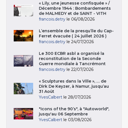
« Lily, une jeunesse confisquée » /
Décembre 1944 : Bombardements
de MALMEDY et de SAINT - VITH
francois.detry
le 06/08/2026
L’ensemble de la presqu’île du Cap-
Ferret évacuée ( 24 juillet 2026 )
francois.detry
le 24/07/2026
Le 300 ECBR asbl a organisé la
reconstitution de la Seconde
Guerre mondiale à Tancrémont
francois.detry
le 22/07/2026
« Sculptures dans la Ville », … de
Dirk De Keyzer, à Namur, jusqu’au
31 Août
YvesCalbert
le 28/07/2026
"Icons of the 90’s", à "Autoworld",
jusqu'au 06 Septembre
YvesCalbert
le 03/08/2026