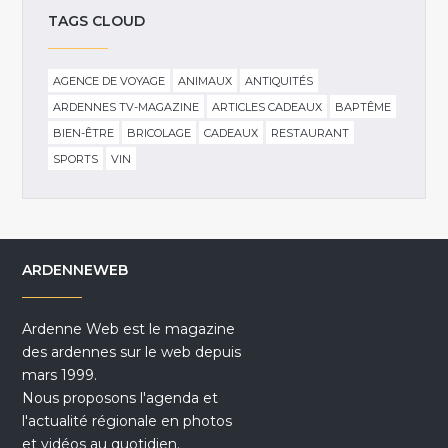
TAGS CLOUD
AGENCE DE VOYAGE
ANIMAUX
ANTIQUITÉS
ARDENNES TV-MAGAZINE
ARTICLES CADEAUX
BAPTÊME
BIEN-ÊTRE
BRICOLAGE
CADEAUX
RESTAURANT
SPORTS
VIN
ARDENNEWEB
Ardenne Web est le magazine
des ardennes sur le web depuis
mars 1999.
Nous proposons l'agenda et
l'actualité régionale en photos
et vidéos au quotidien.