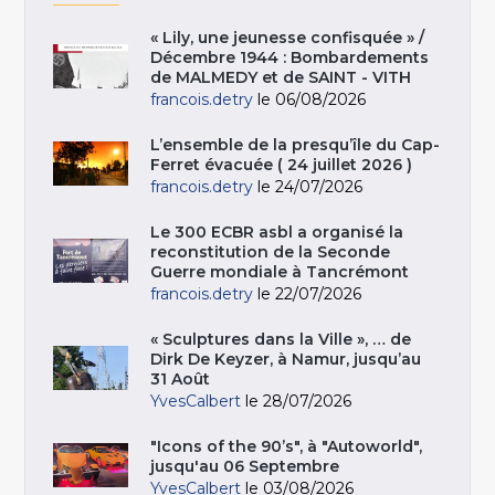
« Lily, une jeunesse confisquée » /
Décembre 1944 : Bombardements
de MALMEDY et de SAINT - VITH
francois.detry
le 06/08/2026
L’ensemble de la presqu’île du Cap-
Ferret évacuée ( 24 juillet 2026 )
francois.detry
le 24/07/2026
Le 300 ECBR asbl a organisé la
reconstitution de la Seconde
Guerre mondiale à Tancrémont
francois.detry
le 22/07/2026
« Sculptures dans la Ville », … de
Dirk De Keyzer, à Namur, jusqu’au
31 Août
YvesCalbert
le 28/07/2026
"Icons of the 90’s", à "Autoworld",
jusqu'au 06 Septembre
YvesCalbert
le 03/08/2026