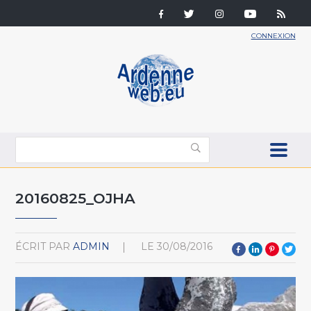
CONNEXION
20160825_OJHA
ÉCRIT PAR
ADMIN
LE
30/08/2016