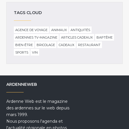
TAGS CLOUD
AGENCE DE VOYAGE
ANIMAUX
ANTIQUITÉS
ARDENNES TV-MAGAZINE
ARTICLES CADEAUX
BAPTÊME
BIEN-ÊTRE
BRICOLAGE
CADEAUX
RESTAURANT
SPORTS
VIN
ARDENNEWEB
Ardenne Web est le magazine
des ardennes sur le web depuis
mars 1999.
Nous proposons l'agenda et
l'actualité régionale en photos