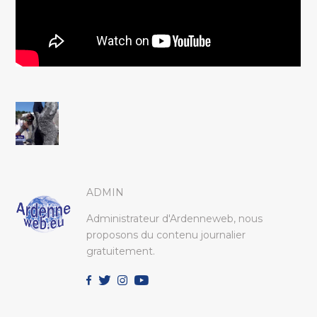
ADMIN
Administrateur d'Ardenneweb, nous
proposons du contenu journalier
gratuitement.