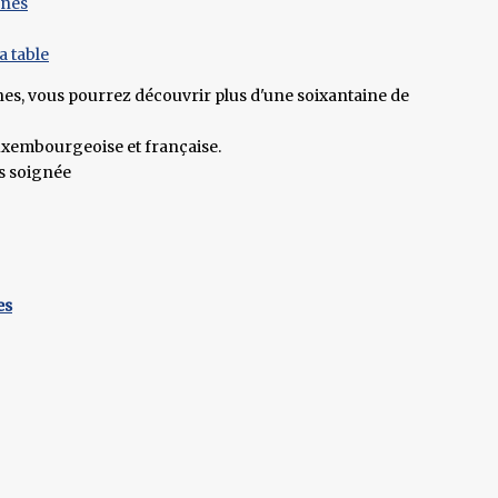
nnes
a table
nes, vous pourrez découvrir plus d'une soixantaine de
 luxembourgeoise et française.
ès soignée
es