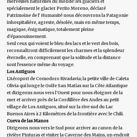
merveilles naturelles du monde: les glaciers et
spécialement le glacier Perito Moreno, déclaré
Patrimoine de l' Humanité nous découvrons la Patagonie
inhospitalière, agreste, désolée, mais en même temps,
magique, énigmatique, totalement pleine
d'épanouissement.
Seul ceux qui voient le bleu des lacs et le vert des bois,
reconnaîtront difficilement les charmes et la splendeur
éternelle, en comprenant que la solitude et la distance
sont l'essence même du voyage.
Los Antiguos
L’Aéroport de Comodoro Rivadavia; la petite ville de Caleta
Olivia qui longe le Golfe San Matías sur la Côte Atlantique
et dirigeons nous vers l’Ouest pour nous éloigner de la
mer et arriver près de la Cordillère des Andes au petit
village de Los Antiguos, situé sur la rive sud du Lac
Buenos Aires à 2 Kilomètres de la frontière avec le Chili.
Cueva de las Manos
Dirigeons nous vers le Sud pour arriver au canon de la
rivière Pinturas et visiter la Caverne des Mains, un endroit