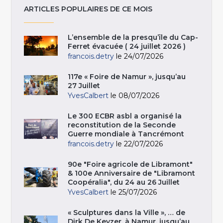
ARTICLES POPULAIRES DE CE MOIS
L’ensemble de la presqu’île du Cap-
Ferret évacuée ( 24 juillet 2026 )
francois.detry
le 24/07/2026
117e « Foire de Namur », jusqu’au
27 Juillet
YvesCalbert
le 08/07/2026
Le 300 ECBR asbl a organisé la
reconstitution de la Seconde
Guerre mondiale à Tancrémont
francois.detry
le 22/07/2026
90e "Foire agricole de Libramont"
& 100e Anniversaire de "Libramont
Coopéralia", du 24 au 26 Juillet
YvesCalbert
le 25/07/2026
« Sculptures dans la Ville », … de
Dirk De Keyzer, à Namur, jusqu’au