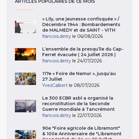
ARTICLES POPULAIRES DE CE MOIS
« Lily, une jeunesse confisquée » /
Décembre 1944 : Bombardements
de MALMEDY et de SAINT - VITH
francois.detry
le 06/08/2026
L’ensemble de la presqu’île du Cap-
Ferret évacuée ( 24 juillet 2026 )
francois.detry
le 24/07/2026
117e « Foire de Namur », jusqu’au
27 Juillet
YvesCalbert
le 08/07/2026
Le 300 ECBR asbl a organisé la
reconstitution de la Seconde
Guerre mondiale à Tancrémont
francois.detry
le 22/07/2026
90e "Foire agricole de Libramont"
& 100e Anniversaire de "Libramont