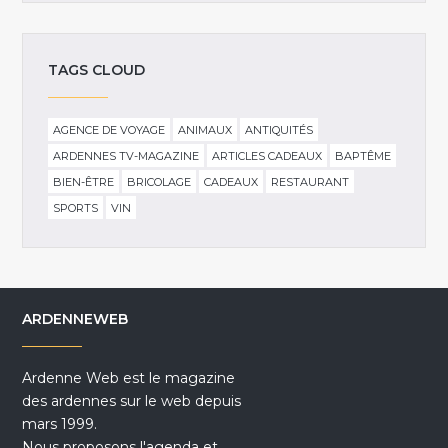
TAGS CLOUD
AGENCE DE VOYAGE
ANIMAUX
ANTIQUITÉS
ARDENNES TV-MAGAZINE
ARTICLES CADEAUX
BAPTÊME
BIEN-ÊTRE
BRICOLAGE
CADEAUX
RESTAURANT
SPORTS
VIN
ARDENNEWEB
Ardenne Web est le magazine
des ardennes sur le web depuis
mars 1999.
Nous proposons l'agenda et