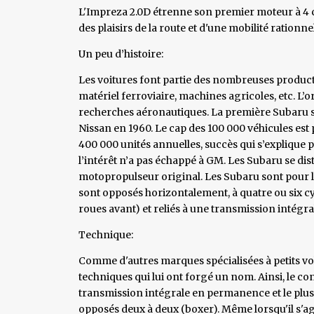
L'Impreza 2.0D étrenne son premier moteur à 4 c
des plaisirs de la route et d'une mobilité rationnel
Un peu d’histoire:
Les voitures font partie des nombreuses producti
matériel ferroviaire, machines agricoles, etc. L’
recherches aéronautiques. La première Subaru so
Nissan en 1960. Le cap des 100 000 véhicules est 
400 000 unités annuelles, succès qui s’explique p
l’intérêt n’a pas échappé à GM. Les Subaru se di
motopropulseur original. Les Subaru sont pour l
sont opposés horizontalement, à quatre ou six cy
roues avant) et reliés à une transmission intégra
Technique:
Comme d'autres marques spécialisées à petits vo
techniques qui lui ont forgé un nom. Ainsi, le cons
transmission intégrale en permanence et le plu
opposés deux à deux (boxer). Même lorsqu'il s'agi