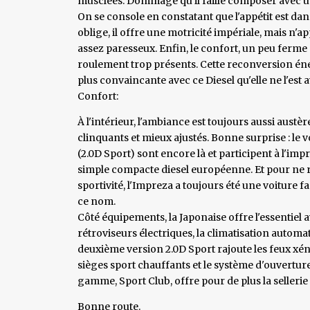
musclées. Dommage qu'il faille composer avec un
On se console en constatant que l'appétit est da
oblige, il offre une motricité impériale, mais n'a
assez paresseux. Enfin, le confort, un peu ferme à
roulement trop présents. Cette reconversion éne
plus convaincante avec ce Diesel qu'elle ne l'es
Confort:
À l'intérieur, l'ambiance est toujours aussi austè
clinquants et mieux ajustés. Bonne surprise : le v
(2.0D Sport) sont encore là et participent à l'im
simple compacte diesel européenne. Et pour ne ri
sportivité, l'Impreza a toujours été une voiture f
ce nom.
Côté équipements, la Japonaise offre l'essentiel a
rétroviseurs électriques, la climatisation automat
deuxième version 2.0D Sport rajoute les feux xén
sièges sport chauffants et le système d'ouverture
gamme, Sport Club, offre pour de plus la sellerie c
Bonne route.