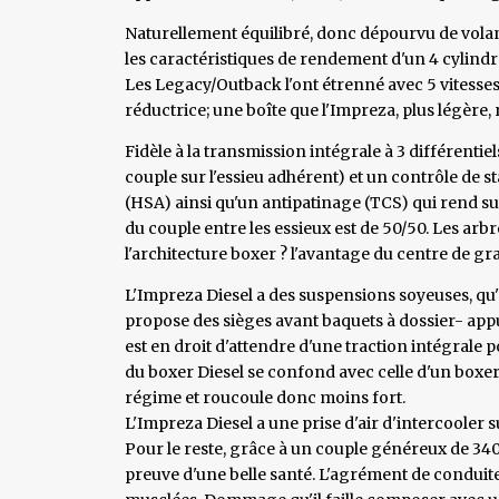
Naturellement équilibré, donc dépourvu de volant-
les caractéristiques de rendement d'un 4 cylindr
Les Legacy/Outback l'ont étrenné avec 5 vitesses,
réductrice; une boîte que l'Impreza, plus légère,
Fidèle à la transmission intégrale à 3 différenti
couple sur l'essieu adhérent) et un contrôle de 
(HSA) ainsi qu'un antipatinage (TCS) qui rend su
du couple entre les essieux est de 50/50. Les ar
l'architecture boxer ? l'avantage du centre de gra
L'Impreza Diesel a des suspensions soyeuses, qu'
propose des sièges avant baquets à dossier- appu
est en droit d'attendre d'une traction intégrale p
du boxer Diesel se confond avec celle d'un boxer
régime et roucoule donc moins fort.
L'Impreza Diesel a une prise d'air d'intercooler s
Pour le reste, grâce à un couple généreux de 340
preuve d'une belle santé. L'agrément de conduite 