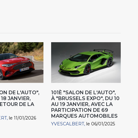
ON DE L'AUTO",
101È "SALON DE L'AUTO",
18 JANVIER,
À "BRUSSELS EXPO", DU 10
RETOUR DE LA
AU 19 JANVIER, AVEC LA
PARTICIPATION DE 69
MARQUES AUTOMOBILES
ERT
le 11/01/2026
YVESCALBERT
le 06/01/2025