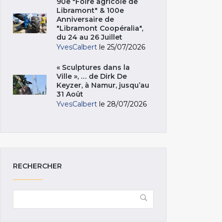
90e "Foire agricole de
Libramont" & 100e
Anniversaire de
"Libramont Coopéralia",
du 24 au 26 Juillet
YvesCalbert
le 25/07/2026
« Sculptures dans la
Ville », … de Dirk De
Keyzer, à Namur, jusqu’au
31 Août
YvesCalbert
le 28/07/2026
RECHERCHER