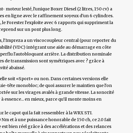
 moteur lesté, l'unique Boxer Diesel (2 litres, 150 cv) a
es en ligne avec le raffinement soyeux d'un 6 cylindres.
 le Forester l'exploite avec 6 rapports qui suppriment la
 reprend sur un pont plus long.
els, l'Impreza a un viscocoupleur central (pour reporter du
stabilité (VDC) intégrant une aide au démarrage en côte
perflu l'autobloquant arrière. La distribution nominale
bres de transmission sont symétriques avec ? grâce à
vité abaissé.
elle soit «Sport» ou non. Dans certaines versions elle
ie-tête monobloc; de quoi assurer le maintien que l'on
ortée sur les virages avalés à grande vitesse. La sonorité
 à essence... en mieux, parce qu'il monte moins en
ur le capot qui la fait ressembler à la WRX STI.
 Nm et à une puissance honorable de 150 ch, ce 2.0 fait
est bien réel grâce à des accélérations et des relances