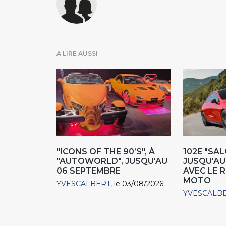
A LIRE AUSSI
"ICONS OF THE 90’S", À
102E "SAL
"AUTOWORLD", JUSQU'AU
JUSQU'AU 
06 SEPTEMBRE
AVEC LE 
MOTO
YVESCALBERT
le 03/08/2026
YVESCALB