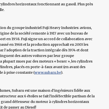
ylindres horizontaux fonctionnant au gasoil. Plus près
le.
on du groupe industriel Fuji Heavy Industries: avions,
origine de la société remonte à 1917 avec un bureau de
rt en 1958. Fuji signe un accord de collaboration avec
passé en 1968 et la production approchait en 2003 les
ar l’adoption de la traction intégrale dès 1974 et dont
stinguent des autres voitures par leur groupe
a plupart mues par des moteurs « boxer », les cylindres
lindres, placés en porte-à-faux avant (en avant des
le à prise constante (
www.subaru.be
).
lumes, Subaru est une maison d'ingénieurs fidèle aux
tructeur aux 6 étoiles se fait l'indéfectible partisan de la
s grand défenseur du moteur à cylindres horizontaux
t de passer au Diesel!