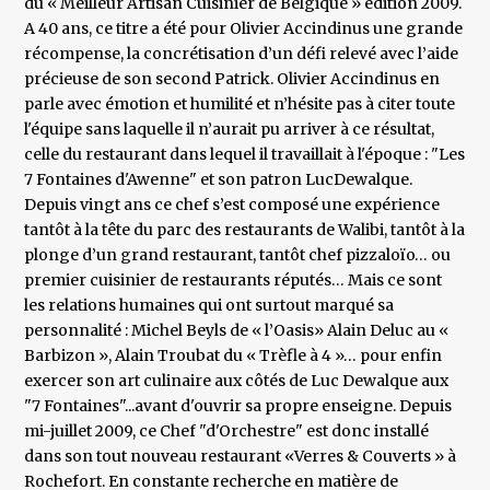
du « Meilleur Artisan Cuisinier de Belgique » édition 2009.
A 40 ans, ce titre a été pour Olivier Accindinus une grande
récompense, la concrétisation d’un défi relevé avec l’aide
précieuse de son second Patrick. Olivier Accindinus en
parle avec émotion et humilité et n’hésite pas à citer toute
l'équipe sans laquelle il n’aurait pu arriver à ce résultat,
celle du restaurant dans lequel il travaillait à l'époque : "Les
7 Fontaines d'Awenne" et son patron LucDewalque.
Depuis vingt ans ce chef s’est composé une expérience
tantôt à la tête du parc des restaurants de Walibi, tantôt à la
plonge d’un grand restaurant, tantôt chef pizzaloïo… ou
premier cuisinier de restaurants réputés… Mais ce sont
les relations humaines qui ont surtout marqué sa
personnalité : Michel Beyls de « l’Oasis» Alain Deluc au «
Barbizon », Alain Troubat du « Trèfle à 4 »… pour enfin
exercer son art culinaire aux côtés de Luc Dewalque aux
"7 Fontaines"...avant d'ouvrir sa propre enseigne. Depuis
mi-juillet 2009, ce Chef "d'Orchestre" est donc installé
dans son tout nouveau restaurant «Verres & Couverts » à
Rochefort. En constante recherche en matière de