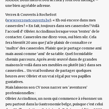
AAAAA. Bons mets et bon accueil y font bon ménage –
une bien agréable adresse.
Verres & Couverts à Rochefort
(
www.verresetcouverts.be
). « Eh oui encore dans mes
casseroles ! » En fait, toujours dans ses casseroles ! Voilà
l’accueil d’ Olivier Accindinus lorsque vous ‘tentez’ de le
contacter. Casseroles me direz-vous, oui bien sûr. Cela
fera bientôt 20 ans que j’ai le plaisir de connaître ce
‘maître’ des casseroles. Plaisir que je partage comme ami
mais aussi comme ‘ami’ de sa table. Quel formidable
chemin parcouru. Après avoir œuvré dans de grandes
maisons le voilà dans ses meubles ou plutôt (sic) dans ses
casseroles… Un vrai bonheur de partager quelques
heures avec Olivier et un vrai régal pur vos papilles
gustatives.
Mais laissons son CV nous narrer ses ‘aventures’
professionnelles :
Olivier Accindinus, un nom qui commence à résonner un
peu partout dans la Gastronomie belge, puisque c’est celui