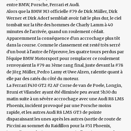
entre BMW, Porsche, Ferrari et Audi.
Alors que la BMW M3 officielle #79 de Dirk Müller, Dirk
Werner et Dirk Adorf semblait avoir fait le plus dur, le ciel
tombait sur la tête des hommes de Charly Lamm à 40
minutes de l'arrivée, quand un roulement cédait.
Apparemment la conséquence d'un accrochage plus tôt
dans la course. Comme le classement est resté très serré
d'un bout à l'autre de l'épreuve, les quatre tours perdus par
l'équipe BMW Motorsport pour remplacer ce roulement
renvoyaient la #79 au 3ème rang final, juste devant la #78
de Jörg Müller, Pedro Lamy et Uwe Alzen, ralentie quant à
elle par des ratés du côté du moteur.
La Ferrari F430 GT2 #2 AF Corse de van de Poele, Longin,
Bruni et Vilander ayant été éliminée peu avant 5h30 du
matin suite à un sévère accrochage avec une Audi R8 LMS
Phoenix, incident provoqué par une Porsche moins
rapide, et les autres Audi R8 LMS GT3 de pointe
disparaissant les unes après les autres (sortie de route de
Piccini au sommet du Raidillon pour la #51 Phoenix,