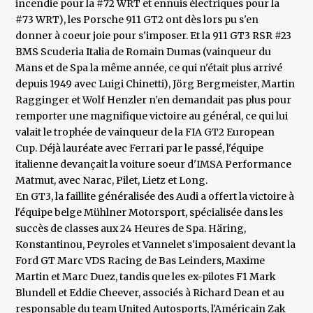
incendie pour la #72 WRT et ennuis électriques pour la
#73 WRT), les Porsche 911 GT2 ont dès lors pu s'en
donner à coeur joie pour s'imposer. Et la 911 GT3 RSR #23
BMS Scuderia Italia de Romain Dumas (vainqueur du
Mans et de Spa la même année, ce qui n'était plus arrivé
depuis 1949 avec Luigi Chinetti), Jörg Bergmeister, Martin
Ragginger et Wolf Henzler n'en demandait pas plus pour
remporter une magnifique victoire au général, ce qui lui
valait le trophée de vainqueur de la FIA GT2 European
Cup. Déjà lauréate avec Ferrari par le passé, l'équipe
italienne devançait la voiture soeur d'IMSA Performance
Matmut, avec Narac, Pilet, Lietz et Long.
En GT3, la faillite généralisée des Audi a offert la victoire à
l'équipe belge Mühlner Motorsport, spécialisée dans les
succès de classes aux 24 Heures de Spa. Häring,
Konstantinou, Peyroles et Vannelet s'imposaient devant la
Ford GT Marc VDS Racing de Bas Leinders, Maxime
Martin et Marc Duez, tandis que les ex-pilotes F1 Mark
Blundell et Eddie Cheever, associés à Richard Dean et au
responsable du team United Autosports, l'Américain Zak