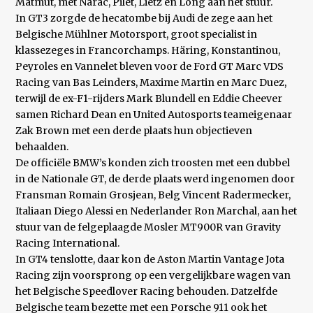
Matmut, met Narac, Pilet, Lietz en Long aan het stuur.
In GT3 zorgde de hecatombe bij Audi de zege aan het
Belgische Mühlner Motorsport, groot specialist in
klassezeges in Francorchamps. Häring, Konstantinou,
Peyroles en Vannelet bleven voor de Ford GT Marc VDS
Racing van Bas Leinders, Maxime Martin en Marc Duez,
terwijl de ex-F1-rijders Mark Blundell en Eddie Cheever
samen Richard Dean en United Autosports teameigenaar
Zak Brown met een derde plaats hun objectieven
behaalden.
De officiële BMW’s konden zich troosten met een dubbel
in de Nationale GT, de derde plaats werd ingenomen door
Fransman Romain Grosjean, Belg Vincent Radermecker,
Italiaan Diego Alessi en Nederlander Ron Marchal, aan het
stuur van de felgeplaagde Mosler MT900R van Gravity
Racing International.
In GT4 tenslotte, daar kon de Aston Martin Vantage Jota
Racing zijn voorsprong op een vergelijkbare wagen van
het Belgische Speedlover Racing behouden. Datzelfde
Belgische team bezette met een Porsche 911 ook het