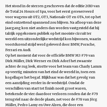
Het stond in de sterren geschreven dat de editie 2010 van
de Total 24 Hours of Spa, voor het eerst gereserveerd
voor wagens uit GT2, GT3, Nationale GT en GT4, tot op het
eind ontzettend spannend zou blijven. Na afloop van deze
jaargang kon niet anders dan worden vastgesteld dat hij
talrijk opgekomen publiek op het mooiste circuit ter
wereld een uitzonderlijke wedstrijd kon bijwonen, waarin
voortdurend strijd werd geleverd door BMW, Porsche,
Ferrari en Audi.
Op het moment dat voor de officiële BMW M3 #79 van
Dirk Müller, Dirk Werner en Dirk Adorf het zwaarste
achter de rug leek, stortte voor het team van Charly Lamm
op veertig minuten van het eind de wereld in, toen een
kogellager het begaf. Blijkbaar was dat het gevolg van
een aanrijding eerder in de wedstrijd. Omdat de
verschillen van start tot finish nooit groot waren,
betekende de vier daardoor verloren ronden dat de #79
terugviel naar de derde plaats, net voor de #78 van Jörg
Müller, Pedro Lamy en Uwe Alzen, die door een