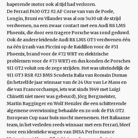
haperende motor ook al tijd had verloren.
De Ferrari F430 GT2 #2 AF Corse van van de Poele,
Longin, Bruni en Vilander was al om 5u30 uit de strijd
verdwenen, na een zwaar contact met een Audi R8 LMS
Phoenix, die door een tragere Porsche was rond geduwd.
Ook de andere leidende Audi R8 LMS GT3 verdwenen één
na één (crash van Piccini op de Raidillon voor de #51
Phoenix, brand voor de #72 WRT en elektrische
problemen voor de #73 WRT) en dus konden de Porsches
911 GT2 voluit om de zege strijden. Het was uiteindelijk de
911 GT3 RSR #23 BMS Scuderia Italia van Romain Dumas
(in hetzelfde jaar winnaar van de 24 Uur van Le Mans en
die van Francorchamps, iets wat sinds 1949 met Luigi
Chinetti niet meer was gebeurd), Jörg Bergmeister,
Martin Ragginger en Wolf Henzler die een schitterende
algemene overwinning behaalde en zo ook de FIA GT2
European Cup naar huis mocht meenemen. Het Italiaanse
team, in het verleden reeds winnaar met een Ferrari, bleef
voor een identieke wagen van IMSA Performance