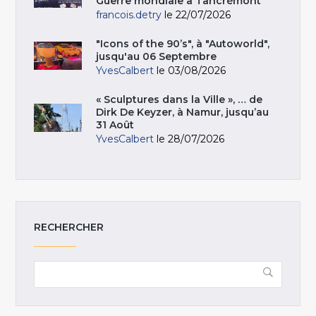
Guerre mondiale à Tancrémont
francois.detry
le 22/07/2026
"Icons of the 90’s", à "Autoworld",
jusqu'au 06 Septembre
YvesCalbert
le 03/08/2026
« Sculptures dans la Ville », … de
Dirk De Keyzer, à Namur, jusqu’au
31 Août
YvesCalbert
le 28/07/2026
RECHERCHER