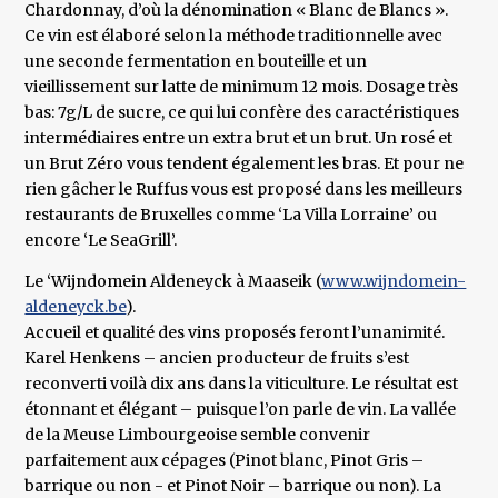
Chardonnay, d’où la dénomination « Blanc de Blancs ».
Ce vin est élaboré selon la méthode traditionnelle avec
une seconde fermentation en bouteille et un
vieillissement sur latte de minimum 12 mois. Dosage très
bas: 7g/L de sucre, ce qui lui confère des caractéristiques
intermédiaires entre un extra brut et un brut. Un rosé et
un Brut Zéro vous tendent également les bras. Et pour ne
rien gâcher le Ruffus vous est proposé dans les meilleurs
restaurants de Bruxelles comme ‘La Villa Lorraine’ ou
encore ‘Le SeaGrill’.
Le ‘Wijndomein Aldeneyck à Maaseik (
www.wijndomein-
aldeneyck.be
).
Accueil et qualité des vins proposés feront l’unanimité.
Karel Henkens – ancien producteur de fruits s’est
reconverti voilà dix ans dans la viticulture. Le résultat est
étonnant et élégant – puisque l’on parle de vin. La vallée
de la Meuse Limbourgeoise semble convenir
parfaitement aux cépages (Pinot blanc, Pinot Gris –
barrique ou non - et Pinot Noir – barrique ou non). La