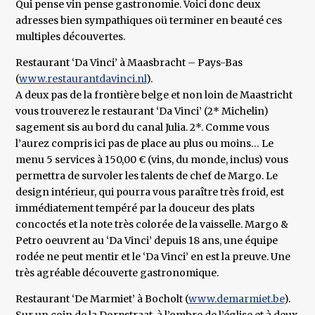
Qui pense vin pense gastronomie. Voici donc deux
adresses bien sympathiques oü terminer en beauté ces
multiples découvertes.
Restaurant ‘Da Vinci’ à Maasbracht – Pays-Bas
(
www.restaurantdavinci.nl
).
A deux pas de la frontière belge et non loin de Maastricht
vous trouverez le restaurant ‘Da Vinci’ (2* Michelin)
sagement sis au bord du canal Julia. 2*. Comme vous
l’aurez compris ici pas de place au plus ou moins… Le
menu 5 services à 150,00 € (vins, du monde, inclus) vous
permettra de survoler les talents de chef de Margo. Le
design intérieur, qui pourra vous paraître très froid, est
immédiatement tempéré par la douceur des plats
concoctés et la note très colorée de la vaisselle. Margo &
Petro oeuvrent au ‘Da Vinci’ depuis 18 ans, une équipe
rodée ne peut mentir et le ‘Da Vinci’ en est la preuve. Une
très agréable découverte gastronomique.
Restaurant ‘De Marmiet’ à Bocholt (
www.demarmiet.be
).