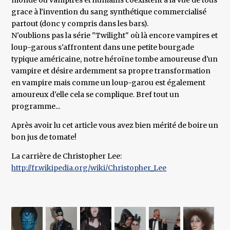
monde ou vampires et humains coexistent à la vue de tous
grace à l'invention du sang synthétique commercialisé
partout (donc y compris dans les bars).
N'oublions pas la série "Twilight" où là encore vampires et
loup-garous s'affrontent dans une petite bourgade
typique américaine, notre héroïne tombe amoureuse d'un
vampire et désire ardemment sa propre transformation
en vampire mais comme un loup-garou est également
amoureux d'elle cela se complique. Bref tout un
programme...
Après avoir lu cet article vous avez bien mérité de boire un
bon jus de tomate!
La carrière de Christopher Lee:
http://fr.wikipedia.org/wiki/Christopher_Lee