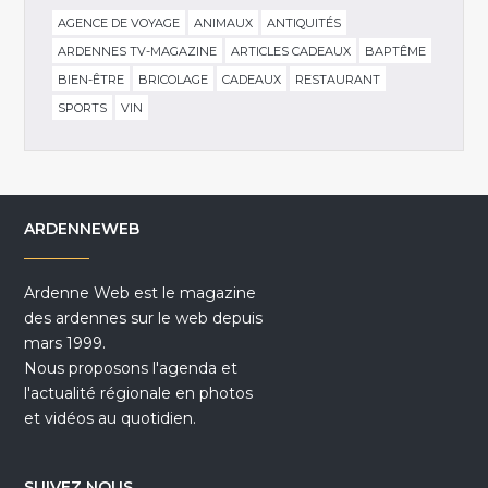
AGENCE DE VOYAGE
ANIMAUX
ANTIQUITÉS
ARDENNES TV-MAGAZINE
ARTICLES CADEAUX
BAPTÊME
BIEN-ÊTRE
BRICOLAGE
CADEAUX
RESTAURANT
SPORTS
VIN
ARDENNEWEB
Ardenne Web est le magazine
des ardennes sur le web depuis
mars 1999.
Nous proposons l'agenda et
l'actualité régionale en photos
et vidéos au quotidien.
SUIVEZ NOUS