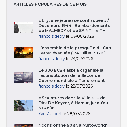
ARTICLES POPULAIRES DE CE MOIS
« Lily, une jeunesse confisquée » /
Décembre 1944 : Bombardements
de MALMEDY et de SAINT - VITH
francois.detry
le 06/08/2026
L’ensemble de la presqu’île du Cap-
Ferret évacuée ( 24 juillet 2026 )
francois.detry
le 24/07/2026
Le 300 ECBR asbl a organisé la
reconstitution de la Seconde
Guerre mondiale à Tancrémont
francois.detry
le 22/07/2026
« Sculptures dans la Ville », … de
Dirk De Keyzer, à Namur, jusqu’au
31 Août
YvesCalbert
le 28/07/2026
"Icons of the 90’s", à "Autoworld",