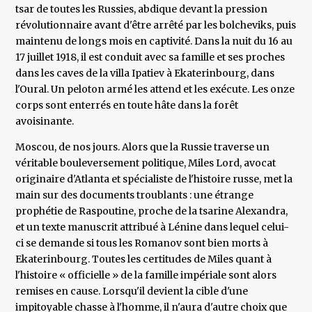
tsar de toutes les Russies, abdique devant la pression
révolutionnaire avant d'être arrêté par les bolcheviks, puis
maintenu de longs mois en captivité. Dans la nuit du 16 au
17 juillet 1918, il est conduit avec sa famille et ses proches
dans les caves de la villa Ipatiev à Ekaterinbourg, dans
l'Oural. Un peloton armé les attend et les exécute. Les onze
corps sont enterrés en toute hâte dans la forêt
avoisinante.
Moscou, de nos jours. Alors que la Russie traverse un
véritable bouleversement politique, Miles Lord, avocat
originaire d'Atlanta et spécialiste de l'histoire russe, met la
main sur des documents troublants : une étrange
prophétie de Raspoutine, proche de la tsarine Alexandra,
et un texte manuscrit attribué à Lénine dans lequel celui-
ci se demande si tous les Romanov sont bien morts à
Ekaterinbourg. Toutes les certitudes de Miles quant à
l'histoire « officielle » de la famille impériale sont alors
remises en cause. Lorsqu'il devient la cible d'une
impitoyable chasse à l'homme, il n'aura d'autre choix que