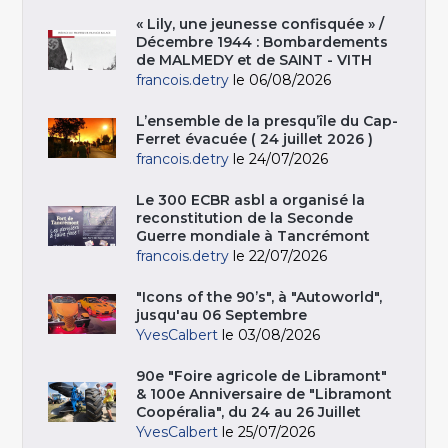
« Lily, une jeunesse confisquée » /
Décembre 1944 : Bombardements
de MALMEDY et de SAINT - VITH
francois.detry
le 06/08/2026
L’ensemble de la presqu’île du Cap-
Ferret évacuée ( 24 juillet 2026 )
francois.detry
le 24/07/2026
Le 300 ECBR asbl a organisé la
reconstitution de la Seconde
Guerre mondiale à Tancrémont
francois.detry
le 22/07/2026
"Icons of the 90’s", à "Autoworld",
jusqu'au 06 Septembre
YvesCalbert
le 03/08/2026
90e "Foire agricole de Libramont"
& 100e Anniversaire de "Libramont
Coopéralia", du 24 au 26 Juillet
YvesCalbert
le 25/07/2026