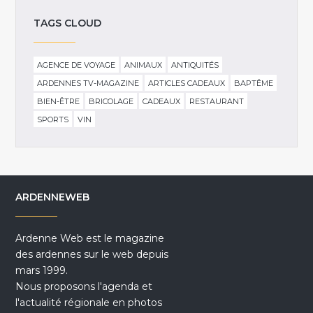
TAGS CLOUD
AGENCE DE VOYAGE
ANIMAUX
ANTIQUITÉS
ARDENNES TV-MAGAZINE
ARTICLES CADEAUX
BAPTÊME
BIEN-ÊTRE
BRICOLAGE
CADEAUX
RESTAURANT
SPORTS
VIN
ARDENNEWEB
Ardenne Web est le magazine
des ardennes sur le web depuis
mars 1999.
Nous proposons l'agenda et
l'actualité régionale en photos