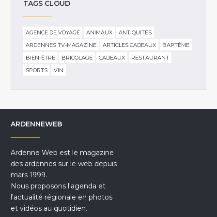
TAGS CLOUD
AGENCE DE VOYAGE
ANIMAUX
ANTIQUITÉS
ARDENNES TV-MAGAZINE
ARTICLES CADEAUX
BAPTÊME
BIEN-ÊTRE
BRICOLAGE
CADEAUX
RESTAURANT
SPORTS
VIN
ARDENNEWEB
Ardenne Web est le magazine
des ardennes sur le web depuis
mars 1999.
Nous proposons l'agenda et
l'actualité régionale en photos
et vidéos au quotidien.