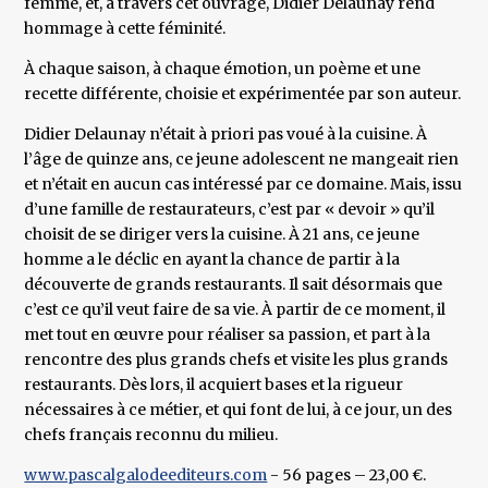
femme, et, à travers cet ouvrage, Didier Delaunay rend
hommage à cette féminité.
À chaque saison, à chaque émotion, un poème et une
recette différente, choisie et expérimentée par son auteur.
Didier Delaunay n’était à priori pas voué à la cuisine. À
l’âge de quinze ans, ce jeune adolescent ne mangeait rien
et n’était en aucun cas intéressé par ce domaine. Mais, issu
d’une famille de restaurateurs, c’est par « devoir » qu’il
choisit de se diriger vers la cuisine. À 21 ans, ce jeune
homme a le déclic en ayant la chance de partir à la
découverte de grands restaurants. Il sait désormais que
c’est ce qu’il veut faire de sa vie. À partir de ce moment, il
met tout en œuvre pour réaliser sa passion, et part à la
rencontre des plus grands chefs et visite les plus grands
restaurants. Dès lors, il acquiert bases et la rigueur
nécessaires à ce métier, et qui font de lui, à ce jour, un des
chefs français reconnu du milieu.
www.pascalgalodeediteurs.com
- 56 pages – 23,00 €.