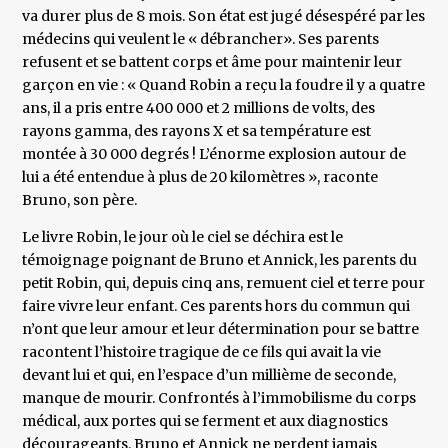
va durer plus de 8 mois. Son état est jugé désespéré par les
médecins qui veulent le « débrancher». Ses parents
refusent et se battent corps et âme pour maintenir leur
garçon en vie : « Quand Robin a reçu la foudre il y a quatre
ans, il a pris entre 400 000 et 2 millions de volts, des
rayons gamma, des rayons X et sa température est
montée à 30 000 degrés ! L’énorme explosion autour de
lui a été entendue à plus de 20 kilomètres », raconte
Bruno, son père.
Le livre Robin, le jour où le ciel se déchira est le
témoignage poignant de Bruno et Annick, les parents du
petit Robin, qui, depuis cinq ans, remuent ciel et terre pour
faire vivre leur enfant. Ces parents hors du commun qui
n’ont que leur amour et leur détermination pour se battre
racontent l’histoire tragique de ce fils qui avait la vie
devant lui et qui, en l’espace d’un millième de seconde,
manque de mourir. Confrontés à l’immobilisme du corps
médical, aux portes qui se ferment et aux diagnostics
décourageants, Bruno et Annick ne perdent jamais