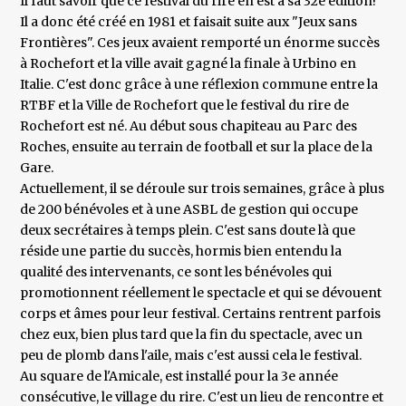
Il faut savoir que ce festival du rire en est à sa 32e édition!
Il a donc été créé en 1981 et faisait suite aux "Jeux sans
Frontières". Ces jeux avaient remporté un énorme succès
à Rochefort et la ville avait gagné la finale à Urbino en
Italie. C'est donc grâce à une réflexion commune entre la
RTBF et la Ville de Rochefort que le festival du rire de
Rochefort est né. Au début sous chapiteau au Parc des
Roches, ensuite au terrain de football et sur la place de la
Gare.
Actuellement, il se déroule sur trois semaines, grâce à plus
de 200 bénévoles et à une ASBL de gestion qui occupe
deux secrétaires à temps plein. C'est sans doute là que
réside une partie du succès, hormis bien entendu la
qualité des intervenants, ce sont les bénévoles qui
promotionnent réellement le spectacle et qui se dévouent
corps et âmes pour leur festival. Certains rentrent parfois
chez eux, bien plus tard que la fin du spectacle, avec un
peu de plomb dans l'aile, mais c'est aussi cela le festival.
Au square de l'Amicale, est installé pour la 3e année
consécutive, le village du rire. C'est un lieu de rencontre et