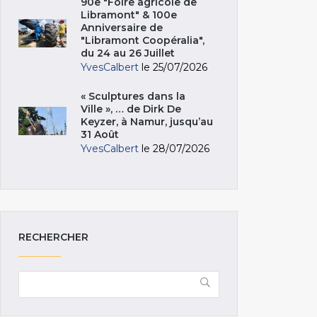
90e "Foire agricole de
Libramont" & 100e
Anniversaire de
"Libramont Coopéralia",
du 24 au 26 Juillet
YvesCalbert
le 25/07/2026
« Sculptures dans la
Ville », … de Dirk De
Keyzer, à Namur, jusqu’au
31 Août
YvesCalbert
le 28/07/2026
RECHERCHER