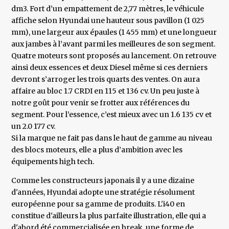
dm3. Fort d’un empattement de 2,77 mètres, le véhicule
affiche selon Hyundai une hauteur sous pavillon (1 025
mm), une largeur aux épaules (1 455 mm) et une longueur
aux jambes à l’avant parmi les meilleures de son segment.
Quatre moteurs sont proposés au lancement. On retrouve
ainsi deux essences et deux Diesel même si ces derniers
devront s’arroger les trois quarts des ventes. On aura
affaire au bloc 1.7 CRDI en 115 et 136 cv. Un peu juste à
notre goût pour venir se frotter aux références du
segment. Pour l’essence, c’est mieux avec un 1.6 135 cv et
un 2.0 177 cv.
Si la marque ne fait pas dans le haut de gamme au niveau
des blocs moteurs, elle a plus d’ambition avec les
équipements high tech.
Comme les constructeurs japonais il y a une dizaine
d'années, Hyundai adopte une stratégie résolument
européenne pour sa gamme de produits. L'i40 en
constitue d'ailleurs la plus parfaite illustration, elle qui a
d'abord été commercialisée en break, une forme de