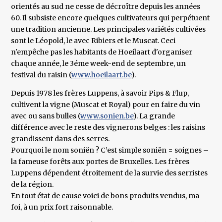
orientés au sud ne cesse de décroître depuis les années
60. Il subsiste encore quelques cultivateurs qui perpétuent
une tradition ancienne. Les principales variétés cultivées
sont le Léopold, le avec Ribiers et le Muscat. Ceci
n'empêche pas les habitants de Hoeilaart d'organiser
chaque année, le 3éme week-end de septembre, un
festival du raisin (
www.hoeilaart.be
).
Depuis 1978 les frères Luppens, à savoir Pips & Flup,
cultivent la vigne (Muscat et Royal) pour en faire du vin
avec ou sans bulles (
www.sonien.be
). La grande
différence avec le reste des vignerons belges : les raisins
grandissent dans des serres.
Pourquoi le nom soniën ? C’est simple soniën = soignes –
la fameuse forêts aux portes de Bruxelles. Les frères
Luppens dépendent étroitement de la survie des serristes
de la région.
En tout état de cause voici de bons produits vendus, ma
foi, à un prix fort raisonnable.