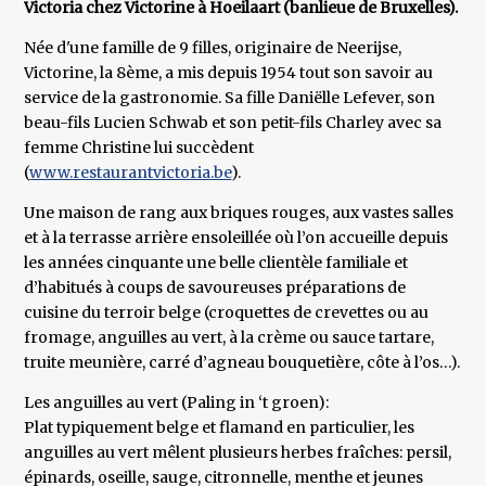
Victoria chez Victorine à Hoeilaart (banlieue de Bruxelles).
Née d'une famille de 9 filles, originaire de Neerijse,
Victorine, la 8ème, a mis depuis 1954 tout son savoir au
service de la gastronomie. Sa fille Daniëlle Lefever, son
beau-fils Lucien Schwab et son petit-fils Charley avec sa
femme Christine lui succèdent
(
www.restaurantvictoria.be
).
Une maison de rang aux briques rouges, aux vastes salles
et à la terrasse arrière ensoleillée où l’on accueille depuis
les années cinquante une belle clientèle familiale et
d’habitués à coups de savoureuses préparations de
cuisine du terroir belge (croquettes de crevettes ou au
fromage, anguilles au vert, à la crème ou sauce tartare,
truite meunière, carré d’agneau bouquetière, côte à l’os…).
Les anguilles au vert (Paling in ‘t groen):
Plat typiquement belge et flamand en particulier, les
anguilles au vert mêlent plusieurs herbes fraîches: persil,
épinards, oseille, sauge, citronnelle, menthe et jeunes