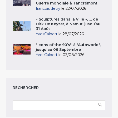
Guerre mondiale à Tancrémont
francois.detry
le 22/07/2026
« Sculptures dans la Ville », … de
Dirk De Keyzer, à Namur, jusqu’au
31 Août
YvesCalbert
le 28/07/2026
"Icons of the 90’s", à "Autoworld",
jusqu'au 06 Septembre
YvesCalbert
le 03/08/2026
RECHERCHER