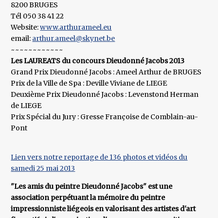
8200 BRUGES
Tél 050 38 41 22
Website:
www.arthurameel.eu
email:
arthur.ameel@skynet.be
~~~~~~~~~~~~
Les LAUREATS du concours Dieudonné Jacobs 2013
Grand Prix Dieudonné Jacobs : Ameel Arthur de BRUGES
Prix de la Ville de Spa : Deville Viviane de LIEGE
Deuxième Prix Dieudonné Jacobs : Levenstond Herman
de LIEGE
Prix Spécial du Jury : Gresse Françoise de Comblain-au-
Pont
Lien vers notre reportage de 136 photos et vidéos du
samedi 25 mai 2013
"Les amis du peintre Dieudonné Jacobs" est une
association perpétuant la mémoire du peintre
impressionniste liégeois en valorisant des artistes d'art