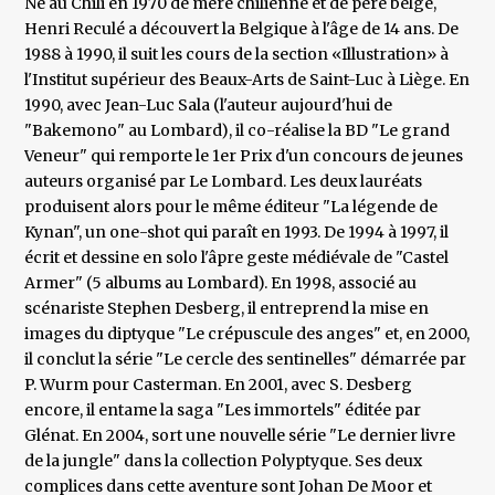
Né au Chili en 1970 de mère chilienne et de père belge,
Henri Reculé a découvert la Belgique à l'âge de 14 ans. De
1988 à 1990, il suit les cours de la section «Illustration» à
l'Institut supérieur des Beaux-Arts de Saint-Luc à Liège. En
1990, avec Jean-Luc Sala (l'auteur aujourd'hui de
"Bakemono" au Lombard), il co-réalise la BD "Le grand
Veneur" qui remporte le 1er Prix d'un concours de jeunes
auteurs organisé par Le Lombard. Les deux lauréats
produisent alors pour le même éditeur "La légende de
Kynan", un one-shot qui paraît en 1993. De 1994 à 1997, il
écrit et dessine en solo l'âpre geste médiévale de "Castel
Armer" (5 albums au Lombard). En 1998, associé au
scénariste Stephen Desberg, il entreprend la mise en
images du diptyque "Le crépuscule des anges" et, en 2000,
il conclut la série "Le cercle des sentinelles" démarrée par
P. Wurm pour Casterman. En 2001, avec S. Desberg
encore, il entame la saga "Les immortels" éditée par
Glénat. En 2004, sort une nouvelle série "Le dernier livre
de la jungle" dans la collection Polyptyque. Ses deux
complices dans cette aventure sont Johan De Moor et