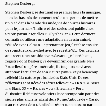
Stephen Desberg.
Stephen Desberg se destinait en premier lieu à la musique,
mais les hasards des rencontres lui ont permis de mettre
un pied dans la bande dessinée, via de courtes histoires
pour le journal « Tintin » et des séries tout public chez
Spirou parmi lesquelles « Billy The Cat ». Cette dernière
connaitra d'ailleurs une adaptation en dessin animé,
réalisée avec Colman. Se prenant au jeu, il réalise ensuite
de somptueux one-shot avec le regretté Will. Ces derniers
amorcent une transition vers davantage de réalisme,
registre dont Desberg va devenir l'un des grands. Né à
Bruxelles d'un père américain, il a toujours suivi avec
attention l'actualité de son « autre pays », et y a beaucoup
réfléchi à la nature profonde des Etats-Unis. De ces
réflexions sont nées des séries telles que « I.R.$. », « Tosca
», « Black OP», « Rafales » ou « Sherman ». Féru
d'Histoire, il délaisse volontiers le contemporain pour des
siècles plus anciens, allant de la Rome Antique de « Cassio
» au Far-West de « L'Étoile du Désert », en passant par