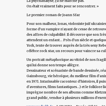
La psychanalyse, ça ne marche pas.
On était vraiment faits pour se rencontrer. »
Le premier roman de Joann Sfar
Pour son malheur, Ionas, violoniste juif ukrainie
forme d’un vampire n’ayant de cesse de retrouve
des affres de culpabilité. Il découvre que son frè
attendent un enfant… Près d’un siècle et quelque
York, tente de trouver auprès de la très sexy Re
célèbre rock star, un recours pour vaincre sa cu
Un portrait métaphorique au vitriol de nos fragi
qui lui donne son tempo allègre.
Dessinateur et scénariste de bande dessinée, réa
Gainsbourg, vie héroïque, du meilleur film d’ani
en 1971. Intarissable raconteur d’histoires, il p
d’aventures, films fantastiques…) et le folklore li
imprègne nombre de ses albums comme Kletzmer o
grand public, vendue à plusieurs millions d’exem