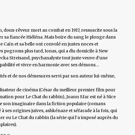
n, doux-rêveur mort au combat en 1917, ressuscite sous la
r sa fiancée Hiéléna. Mais boire du sang le plonge dans
re Caïn et sa belle ont convolé en justes noces et
s pogroms plus tard, Ionas, qui a élu domicile à New
becka Streisand, psychanalyste tout juste veuve d’une
lpabilité et vivre en harmonie avec ses démons…
lités et de nos démesures servi par son auteur lui-même,
lisateur de cinéma (César du meilleur premier film pour
mation pour Le Chat du rabbin), Joann Sfar est né à Nice
uise son imaginaire dans la fiction populaire (romans
é à ses origines juives, ashkénaze et séfarade à la fois, qui
u Le Chat du rabbin (la série qui l’a imposé auprès du
plaires).