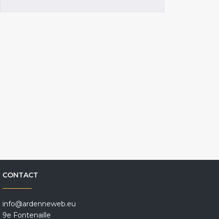
CONTACT
info@ardenneweb.eu
9e Fontenaille