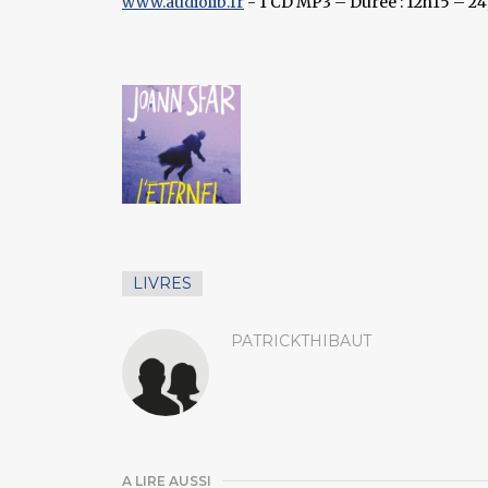
www.audiolib.fr
- 1 CD MP3 – Durée : 12h15 – 24,
LIVRES
PATRICKTHIBAUT
A LIRE AUSSI