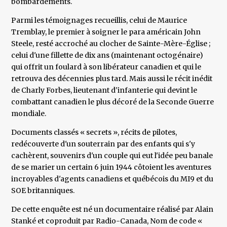
bombardements.
Parmi les témoignages recueillis, celui de Maurice
Tremblay, le premier à soigner le para américain John
Steele, resté accroché au clocher de Sainte-Mère-Église ;
celui d'une fillette de dix ans (maintenant octogénaire)
qui offrit un foulard à son libérateur canadien et qui le
retrouva des décennies plus tard. Mais aussi le récit inédit
de Charly Forbes, lieutenant d'infanterie qui devint le
combattant canadien le plus décoré de la Seconde Guerre
mondiale.
Documents classés « secrets », récits de pilotes,
redécouverte d'un souterrain par des enfants qui s'y
cachèrent, souvenirs d'un couple qui eut l'idée peu banale
de se marier un certain 6 juin 1944 côtoient les aventures
incroyables d'agents canadiens et québécois du MI9 et du
SOE britanniques.
De cette enquête est né un documentaire réalisé par Alain
Stanké et coproduit par Radio-Canada, Nom de code «