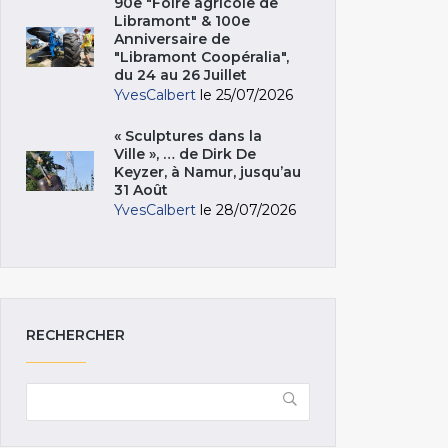
90e "Foire agricole de
Libramont" & 100e
Anniversaire de
"Libramont Coopéralia",
du 24 au 26 Juillet
YvesCalbert
le 25/07/2026
« Sculptures dans la
Ville », … de Dirk De
Keyzer, à Namur, jusqu’au
31 Août
YvesCalbert
le 28/07/2026
RECHERCHER