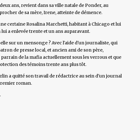
ux ans, revient dans sa ville natale de Ponder, au
pprocher de sa mère, Irene, atteinte de démence.
ne certaine Rosalina Marchetti, habitant à Chicago et lui
'on lui a enlevée trente et un ans auparavant.
elle sur un mensonge ? Avec l'aide d'un journaliste, qui
 patron de presse local, et ancien ami de son père,
parrain de la mafia actuellement sous les verrous et que
otection des témoins trente ans plus tôt.
rlin a quitté son travail de rédactrice au sein d'un journal
 premier roman.
.