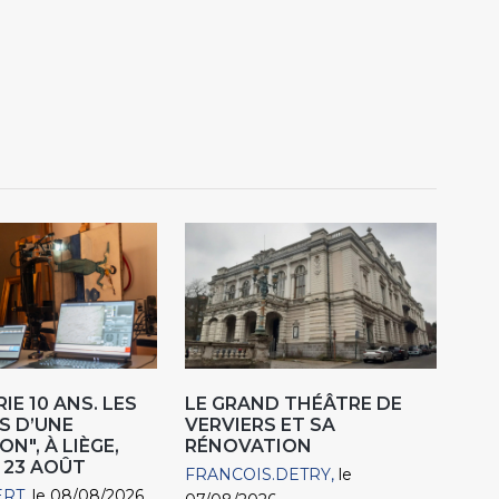
IE 10 ANS. LES
LE GRAND THÉÂTRE DE
S D’UNE
VERVIERS ET SA
N", À LIÈGE,
RÉNOVATION
 23 AOÛT
FRANCOIS.DETRY
le
ERT
le 08/08/2026