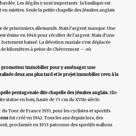
ardée. Les dégâts y sont importants : la basilique est
t en miettes. Seule la petite chapelle des Jésuites anglais
e de prisonniers allemands. Mais l’argent manque. Une
est émise en 1948 pour récolter de l’argent. Mais d’une
fortement baissé. La dévotion mariale s’est déplacée
e de kilomètres à peine de Chèvremont — où
 un promoteur immobilier pour y aménager une
alisée deux ans plus tard et le projet immobilier revu à la
apelle pentagonale dite chapelle des Jésuites anglais.
Elle
e statue en bois, haute de 75 cm du XVIIe siècle.
 du Tour de France 1935, pour les cyclistes et sportifs
llons
fut créé en 1942. Tous les ans depuis lors, des
nt, proclamée en 1953 patronne des sportifs wallons