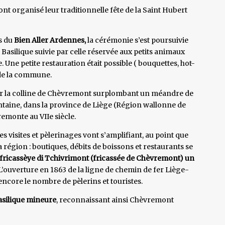
 organisé leur traditionnelle fête de la Saint Hubert
s du
Bien Aller Ardennes,
la cérémonie s’est poursuivie
 Basilique suivie par celle réservée aux petits animaux
le. Une petite restauration était possible ( bouquettes, hot-
u de la commune.
ur la colline de Chèvremont surplombant un méandre de
taine, dans la province de Liège (Région wallonne de
remonte au VIIe siècle.
s visites et pèlerinages vont s’amplifiant, au point que
égion : boutiques, débits de boissons et restaurants se
 fricassèye di Tchivrimont (fricassée de Chèvremont) un
L’ouverture en 1863 de la ligne de chemin de fer Liège-
ncore le nombre de pèlerins et touristes.
silique mineure
, reconnaissant ainsi Chèvremont