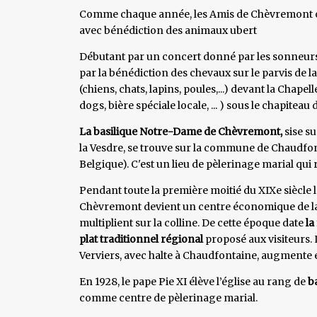
Comme chaque année, les Amis de Chèvremont ont
avec bénédiction des animaux ubert
Débutant par un concert donné par les sonneur
par la bénédiction des chevaux sur le parvis de la
(chiens, chats, lapins, poules,...) devant la Chapel
dogs, bière spéciale locale, ... ) sous le chapitea
La basilique Notre-Dame de Chèvremont,
sise s
la Vesdre, se trouve sur la commune de Chaudfon
Belgique). C'est un lieu de pèlerinage marial qui 
Pendant toute la première moitié du XIXe siècle le
Chèvremont devient un centre économique de la r
multiplient sur la colline. De cette époque date
la
plat traditionnel régional
proposé aux visiteurs. 
Verviers, avec halte à Chaudfontaine, augmente e
En 1928, le pape Pie XI élève l’église au rang de
ba
comme centre de pèlerinage marial.