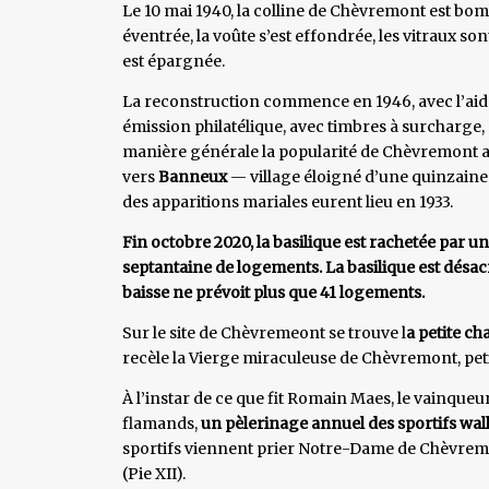
Le 10 mai 1940, la colline de Chèvremont est bomb
éventrée, la voûte s’est effondrée, les vitraux son
est épargnée.
La reconstruction commence en 1946, avec l’aid
émission philatélique, avec timbres à surcharge, 
manière générale la popularité de Chèvremont a 
vers
Banneux
— village éloigné d’une quinzain
des apparitions mariales eurent lieu en 1933.
Fin octobre 2020, la basilique est rachetée par
septantaine de logements. La basilique est désacr
baisse ne prévoit plus que 41 logements.
Sur le site de Chèvremeont se trouve l
a petite ch
recèle la Vierge miraculeuse de Chèvremont, petit
À l’instar de ce que fit Romain Maes, le vainqueur
flamands,
un pèlerinage annuel des sportifs wa
sportifs viennent prier Notre-Dame de Chèvremo
(Pie XII).