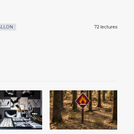
LLON
72 lectures