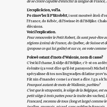
de se croire capable d'enrichir la langue de France,
L'ecsplicâcion, vol'la.
Po rinov'ler li P'titrobêrt
, i sont moutwè âtoû d'on
l'France, do Kébèc, di l'Swisse èt di l'Bèljike. Cha
élècsions.
Voici l'explication.
Pour renouveler le Petit Robert, ils sont peut-être a
régions (coins) de France, du Québec, de Suisse et 
(propose ce qui lui goûte) et sur ce, on vote comme 
Pokwè ostant d'mots d'Walonie, nom di casse?
C'èst ki l'chame, li sîdje di l'Bèljike, c'è-st on a
érémite (ça vout dîre qu'il èst pansyoné) Michel
spécyalisse di tos nos lingwadjes di latine prov'n
Fât nin d'mander come i a s'mot a dîre. I gn a k'lu 
Pourquoi autant de mots de Wallonie, parbleu?
C'est que le strapontin, le siège de la Belgique, e
petit siège à trois pattes pour la traite des vaches)
Francard, reconnu de tous (long et large) comme le 
(wallon, gaumais, picard, sans oublier le français..