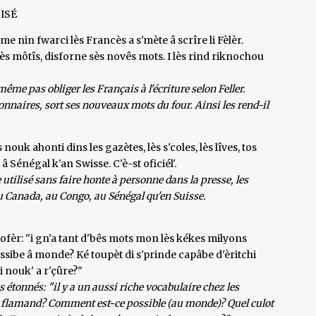
ISÉ
im.me nin fwarci lès Francès a s'mète â scrîre li Fèlèr.
ès môtîs, disforne sès novês mots. I lès rind riknochou
ême pas obliger les Français à l'écriture selon Feller.
ionnaires, sort ses nouveaux mots du four. Ainsi les rend-il
 nouk ahonti dins les gazètes, lès s'coles, lès lîves, tos
 â Sénégal k'an Swisse. C'è-st oficiél'.
utilisé sans faire honte à personne dans la presse, les
'au Canada, au Congo, au Sénégal qu'en Suisse.
tofèr: "i gn'a tant d'bês mots mon lès kékes milyons
 possibe â monde? Ké toupèt di s'prinde capâbe d'èritchi
di nouk' a r'çûre?"
s étonnés: "il y a un aussi riche vocabulaire chez les
le flamand? Comment est-ce possible (au monde)? Quel culot