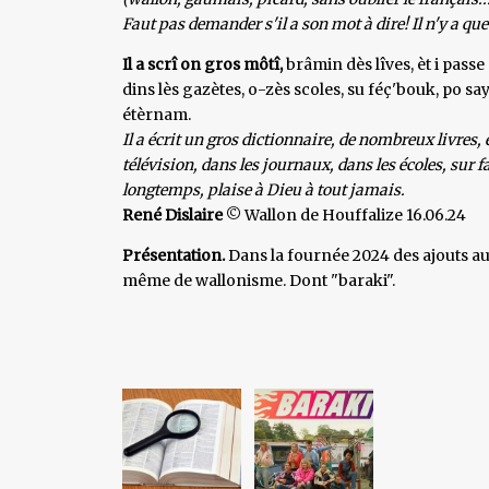
Faut pas demander s'il a son mot à dire! Il n'y a que 
Il a scrî on gros môtî,
brâmin dès lîves, èt i passe
dins lès gazètes, o-zès scoles, su féç'bouk, po say
étèrnam.
Il a écrit un gros dictionnaire, de nombreux livres, 
télévision, dans les journaux, dans les écoles, sur 
longtemps, plaise à Dieu à tout jamais.
René Dislaire
© Wallon de Houffalize 16.06.24
Présentation.
Dans la fournée 2024 des ajouts au 
même de wallonisme. Dont "baraki".