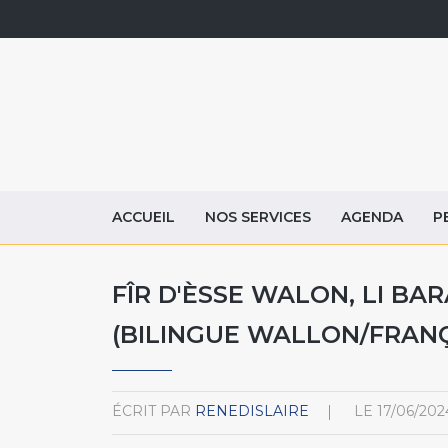
ACCUEIL
NOS SERVICES
AGENDA
P
FÎR D'ÈSSE WALON, LI BAR
(BILINGUE WALLON/FRANÇ
ÉCRIT PAR
RENEDISLAIRE
LE
17/06/202