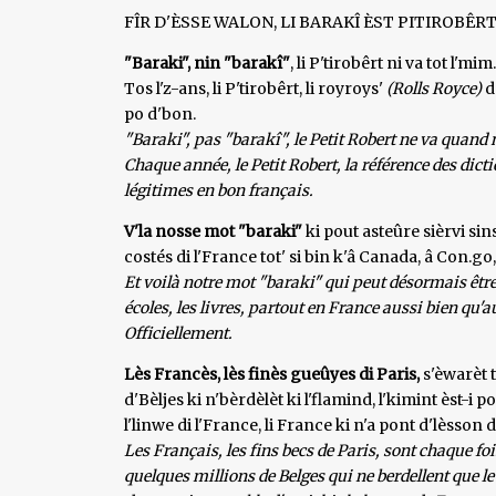
FÎR D'ÈSSE WALON, LI BARAKÎ ÈST PITIROBÊRT
"Baraki", nin "barakî"
, li P'tirobêrt ni va tot l'm
Tos l'z-ans, li P'tirobêrt, li royroys'
(Rolls Royce)
d
po d'bon.
"Baraki", pas "barakî", le Petit Robert ne va quand m
Chaque année, le Petit Robert, la référence des dict
légitimes en bon français.
V'la nosse mot "baraki"
ki pout asteûre sièrvi sins
costés di l'France tot' si bin k'â Canada, â Con.go,
Et voilà notre mot "baraki" qui peut désormais être 
écoles, les livres, partout en France aussi bien qu
Officiellement.
Lès Francès, lès finès gueûyes di Paris,
s'èwarèt 
d'Bèljes ki n'bèrdèlèt ki l'flamind, l'kimint èst-i
l'linwe di l'France, li France ki n'a pont d'lèsson 
Les Français, les fins becs de Paris, sont chaque foi
quelques millions de Belges qui ne berdellent que 