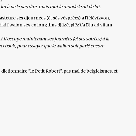
lui à ne le pas dire, mais tout le monde le dit de lui.
 asteûre sès djournées (èt sès vèsprées) a l'tèlèvîzyon,
i ki l'walon sèy co longtims djâzé, plêz't'a Dju ad vitam
et il occupe maintenant ses journées (et ses soirées) à la
facebook, pour essayer que le wallon soit parlé encore
dictionnaire "le Petit Robert", pas mal de belgicismes, et