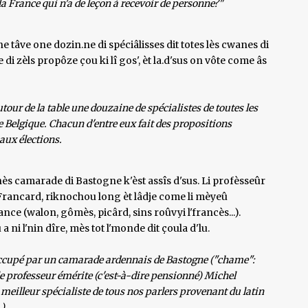
 la France qui n'a de leçon à recevoir de personne?"
e tâve one dozin.ne di spéciâlisses dit totes lès cwanes di
ke di zèls propôze çou ki lî gos', èt la.d'sus on vôte come âs
utour de la table une douzaine de spécialistes de toutes les
de Belgique. Chacun d'entre eux fait des propositions
aux élections.
rdènès camarade di Bastogne k'èst assîs d'sus. Li profèsseûr
 Francard, riknochou long èt lâdje come li mèyeû
ance (walon, gômès, picârd, sins roûvyi l'francès...).
a ni l'nin dîre, mès tot l'monde dit çoula d'lu.
st occupé par un camarade ardennais de Bastogne ("chame":
, le professeur émérite (c'est-à-dire pensionné) Michel
meilleur spécialiste de tous nos parlers provenant du latin
.)