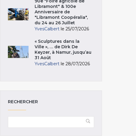
90e "Foire agricole de
Libramont" & 100e
Anniversaire de
"Libramont Coopéralia",
du 24 au 26 Juillet
YvesCalbert
le 25/07/2026
« Sculptures dans la
Ville », … de Dirk De
Keyzer, à Namur, jusqu’au
31 Août
YvesCalbert
le 28/07/2026
RECHERCHER