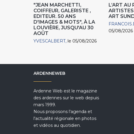
"JEAN MARCHETTI,
L’ART AU
COIFFEUR, GALERISTE ,
ARTISTES
EDITEUR. 50 ANS
ART SUN
D'IMAGES & MOTS", À LA
FRANCOIS.
LOUVIÈRE, JUSQU'AU 30
05/08/2026
AOÛT
YVESCALBERT
le 05/08/2026
ARDENNEWEB
Ardenne Web est le magazine
des ardennes sur le web depuis
mars 1999.
Nous proposons l'agenda et
l'actualité régionale en photos
et vidéos au quotidien.