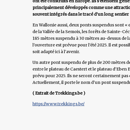
ont été construits en Europe. Ils s’étendent géné
principalement développés comme une attraction t
souvent intégrés dans le tracé d’un long sentier
En Wallonie aussi, deux ponts suspendus sont « e
de la Vallée de la Semois, les forêts de Sainte-Cé
185 mètres suspendu à 30 mètres au-dessus de la Se
l’ouverture est prévue pour l’été 2025. Il est pos
soit adapté ici à l’avenir.
Un autre pont suspendu de plus de 200 mètres de
entre le plateau de Caestert et le plateau d’Eben
prévu pour 2025. Ils ne seront certainement pas
Actuellement, il porte le nom d’un pont suspend
( Extrait de Trekkings.be )
https://www.trekkings.be/