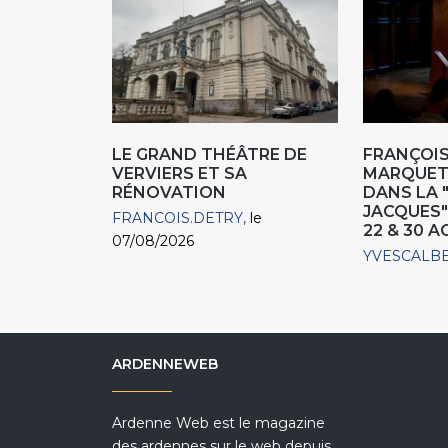
LE GRAND THÉÂTRE DE
FRANÇOIS
VERVIERS ET SA
MARQUET,
RÉNOVATION
DANS LA 
JACQUES"
FRANCOIS.DETRY
le
22 & 30 
07/08/2026
YVESCALB
ARDENNEWEB
Ardenne Web est le magazine
des ardennes sur le web depuis