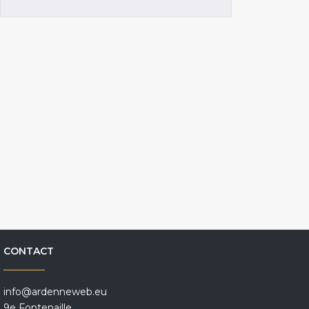
CONTACT
info@ardenneweb.eu
9e Fontenaille