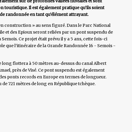
ralement sur de profondes vallées fluviales et sont
ouristique. Il est également pratique qu’ils soient
 de randonnée en tant qu’élément attrayant.
n construction » au sens figuré. Dans le Parc National
cile et des Epioux seront reliées par un pont suspendu de
mois. Ce projet était prévu il y a 5 ans, cette fois-ci
sible que l’itinéraire de la Grande Randonnée 16 - Semois -
 long flottera à 50 mètres au-dessus du canal Albert
 Emael, près de Visé. Ce pont suspendu est également
 des ponts records en Europe en termes de longueur.
u de 721 mètres de long en République tchèque.