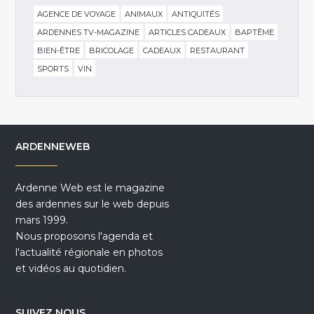
AGENCE DE VOYAGE
ANIMAUX
ANTIQUITÉS
ARDENNES TV-MAGAZINE
ARTICLES CADEAUX
BAPTÊME
BIEN-ÊTRE
BRICOLAGE
CADEAUX
RESTAURANT
SPORTS
VIN
ARDENNEWEB
Ardenne Web est le magazine
des ardennes sur le web depuis
mars 1999.
Nous proposons l'agenda et
l'actualité régionale en photos
et vidéos au quotidien.
SUIVEZ NOUS