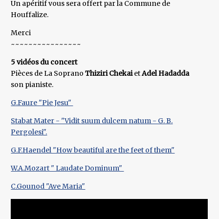
Un apéritif vous sera offert par la Commune de
Houffalize.
Merci
~~~~~~~~~~~~~~~~
5 vidéos du concert
Pièces de La Soprano
Thiziri Chekai
et
Adel Hadadda
son pianiste.
G.Faure "Pie Jesu"
Stabat Mater - "Vidit suum dulcem natum - G. B.
Pergolesi".
G.F.Haendel "How beautiful are the feet of them"
W.A.Mozart " Laudate Dominum"
C.Gounod "Ave Maria"