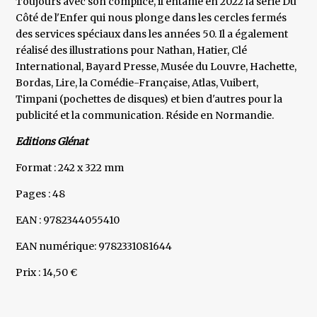
Toujours avec son complice, il entame en 2022 la série Du
Côté de l'Enfer qui nous plonge dans les cercles fermés
des services spéciaux dans les années 50. Il a également
réalisé des illustrations pour Nathan, Hatier, Clé
International, Bayard Presse, Musée du Louvre, Hachette,
Bordas, Lire, la Comédie-Française, Atlas, Vuibert,
Timpani (pochettes de disques) et bien d'autres pour la
publicité et la communication. Réside en Normandie.
Editions Glénat
Format : 242 x 322 mm
Pages : 48
EAN : 9782344055410
EAN numérique: 9782331081644
Prix : 14,50 €