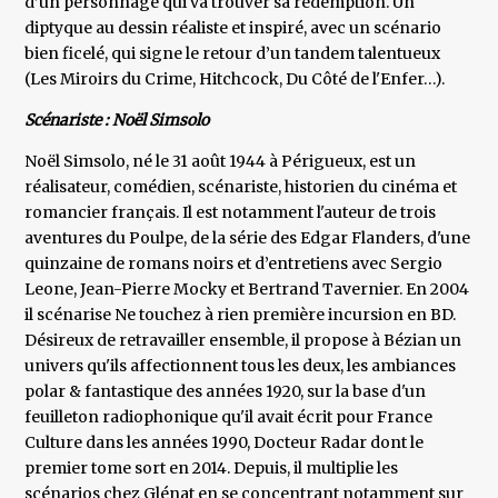
d’un personnage qui va trouver sa rédemption. Un
diptyque au dessin réaliste et inspiré, avec un scénario
bien ficelé, qui signe le retour d’un tandem talentueux
(Les Miroirs du Crime, Hitchcock, Du Côté de l'Enfer…).
Scénariste : Noël Simsolo
Noël Simsolo, né le 31 août 1944 à Périgueux, est un
réalisateur, comédien, scénariste, historien du cinéma et
romancier français. Il est notamment l'auteur de trois
aventures du Poulpe, de la série des Edgar Flanders, d'une
quinzaine de romans noirs et d’entretiens avec Sergio
Leone, Jean-Pierre Mocky et Bertrand Tavernier. En 2004
il scénarise Ne touchez à rien première incursion en BD.
Désireux de retravailler ensemble, il propose à Bézian un
univers qu'ils affectionnent tous les deux, les ambiances
polar & fantastique des années 1920, sur la base d'un
feuilleton radiophonique qu'il avait écrit pour France
Culture dans les années 1990, Docteur Radar dont le
premier tome sort en 2014. Depuis, il multiplie les
scénarios chez Glénat en se concentrant notamment sur